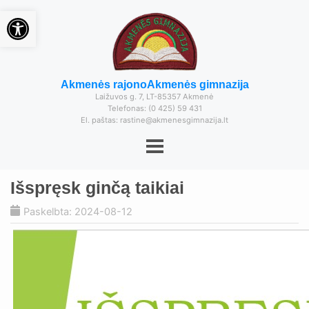
Open toolbar
Akmenės rajono
Akmenės gimnazija
Laižuvos g. 7, LT-85357 Akmenė
Telefonas: (0 425) 59 431
El. paštas: rastine@akmenesgimnazija.lt
Išspręsk ginčą taikiai
Paskelbta: 2024-08-12