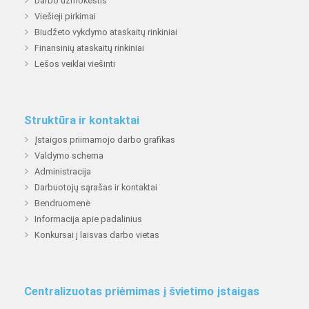
Darbo užmokestis
Viešieji pirkimai
Biudžeto vykdymo ataskaitų rinkiniai
Finansinių ataskaitų rinkiniai
Lėšos veiklai viešinti
Struktūra ir kontaktai
Įstaigos priimamojo darbo grafikas
Valdymo schema
Administracija
Darbuotojų sąrašas ir kontaktai
Bendruomenė
Informacija apie padalinius
Konkursai į laisvas darbo vietas
Centralizuotas priėmimas į švietimo įstaigas