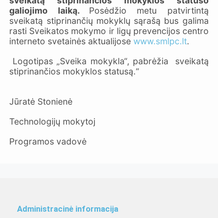
sveikatą stiprinančios mokyklos statuso
galiojimo laiką.
Posėdžio metu patvirtintą
sveikatą stiprinančių mokyklų sąrašą bus galima
rasti Sveikatos mokymo ir ligų prevencijos centro
interneto svetainės aktualijose
www.smlpc.lt
.
Logotipas „Sveika mokykla“, pabrėžia sveikatą
stiprinančios mokyklos statusą.“
Jūratė Stonienė
Technologijų mokytoj
Programos vadovė
Administracinė informacija