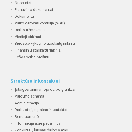
Nuostatai
Planavimo dokumentai
Dokumentai
Vaiko gerovės komisija (VGK)
Darbo užmokestis
Viešieji pirkimai
Biudžeto vykdymo ataskaitų rinkiniai
Finansinių ataskaitų rinkiniai
Lėšos veiklai viešinti
Struktūra ir kontaktai
Įstaigos priimamojo darbo grafikas
Valdymo schema
Administracija
Darbuotojų sąrašas ir kontaktai
Bendruomenė
Informacija apie padalinius
Konkursai į laisvas darbo vietas