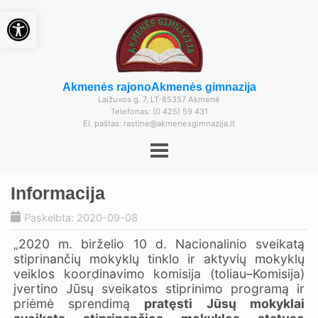
Open toolbar
Akmenės rajono
Akmenės gimnazija
Laižuvos g. 7, LT-85357 Akmenė
Telefonas: (0 425) 59 431
El. paštas: rastine@akmenesgimnazija.lt
Informacija
Paskelbta: 2020-09-08
„2020 m. birželio 10 d. Nacionalinio sveikatą
stiprinančių mokyklų tinklo ir aktyvių mokyklų
veiklos koordinavimo komisija (toliau–Komisija)
įvertino Jūsų sveikatos stiprinimo programą ir
priėmė sprendimą
pratęsti
Jūsų mokyklai