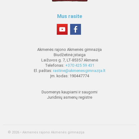
Mus rasite
Akmenės rajono Akmenės gimnazija
Biudžetinė įstaiga
Laižuvos g. 7, LT-85357 Akmenė
Telefonas:
+370 425 59 431
El. paštas:
rastine@akmenesgimnazija.lt
Įm. kodas: 190447774
Duomenys kaupiami ir saugomi
Juridinių asmenų registre
© 2026 • Akmenės rajono Akmenės gimnazija