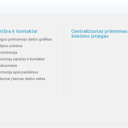
ktūra ir kontaktai
Centralizuotas priėmimas 
švietimo įstaigas
aigos priimamojo darbo grafikas
dymo schema
inistracija
buotojų sąrašas ir kontaktai
druomenė
ormacija apie padalinius
kursai į laisvas darbo vietas