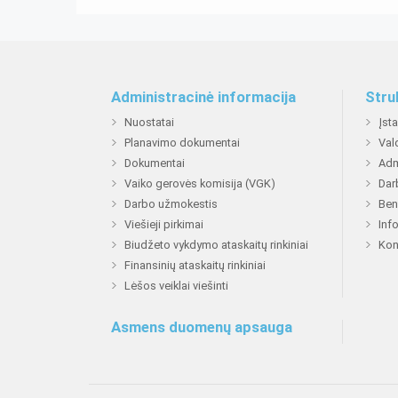
Administracinė informacija
Stru
Nuostatai
Įst
Planavimo dokumentai
Val
Dokumentai
Adm
Vaiko gerovės komisija (VGK)
Dar
Darbo užmokestis
Ben
Viešieji pirkimai
Inf
Biudžeto vykdymo ataskaitų rinkiniai
Kon
Finansinių ataskaitų rinkiniai
Lėšos veiklai viešinti
Asmens duomenų apsauga