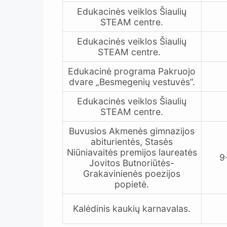
Edukacinės veiklos Šiaulių
STEAM centre.
Edukacinės veiklos Šiaulių
STEAM centre.
Edukacinė programa Pakruojo
dvare „Besmegenių vestuvės”.
Edukacinės veiklos Šiaulių
STEAM centre
.
Buvusios Akmenės gimnazijos
abiturientės, Stasės
Niūniavaitės premijos laureatės
9
Jovitos Butnoriūtės-
Grakavinienės poezijos
popietė.
Kalėdinis kaukių karnavalas.