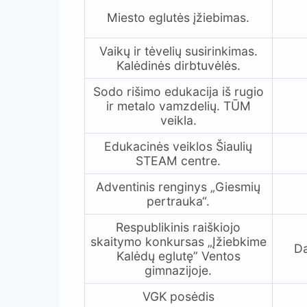
Miesto eglutės įžiebimas.
Vaikų ir tėvelių susirinkimas.
Kalėdinės dirbtuvėlės.
Sodo rišimo edukacija iš rugio
ir metalo vamzdelių. TŪM
veikla.
Edukacinės veiklos Šiaulių
STEAM centre.
Adventinis renginys „Giesmių
pertrauka“.
Respublikinis raiškiojo
skaitymo konkursas „Įžiebkime
Da
Kalėdų eglutę” Ventos
gimnazijoje.
VGK posėdis