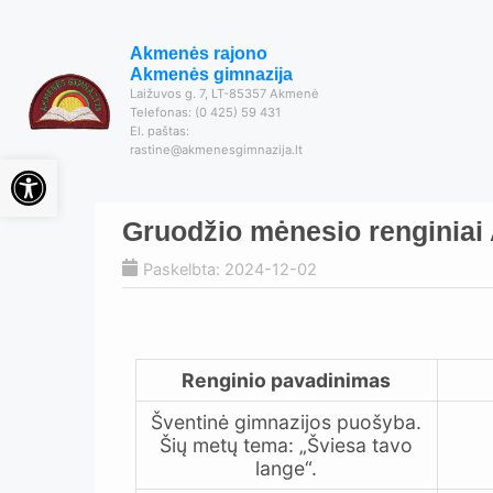
Akmenės rajono
Akmenės gimnazija
Laižuvos g. 7, LT-85357 Akmenė
Telefonas: (0 425) 59 431
El. paštas:
rastine@akmenesgimnazija.lt
Open toolbar
Gruodžio mėnesio renginiai
Paskelbta: 2024-12-02
Renginio pavadinimas
Šventinė gimnazijos puošyba.
Šių metų tema: „Šviesa tavo
lange“.