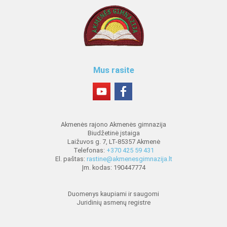
Mus rasite
Akmenės rajono Akmenės gimnazija
Biudžetinė įstaiga
Laižuvos g. 7, LT-85357 Akmenė
Telefonas:
+370 425 59 431
El. paštas:
rastine@akmenesgimnazija.lt
Įm. kodas: 190447774
Duomenys kaupiami ir saugomi
Juridinių asmenų registre