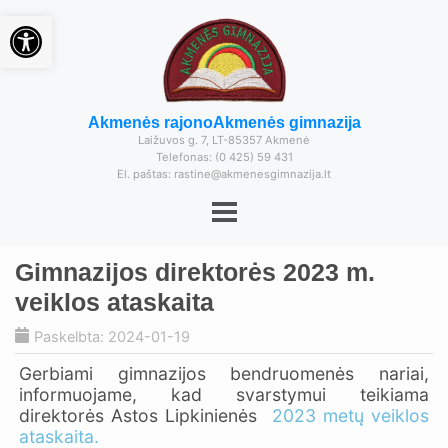
Open toolbar
Akmenės rajono
Akmenės gimnazija
Laižuvos g. 7, LT-85357 Akmenė
Telefonas: (0 425) 59 431
El. paštas: rastine@akmenesgimnazija.lt
Gimnazijos direktorės 2023 m.
veiklos ataskaita
Paskelbta: 2024-01-19
Gerbiami gimnazijos bendruomenės nariai,
informuojame, kad svarstymui teikiama
direktorės Astos Lipkinienės
2023 metų veiklos
ataskaita.