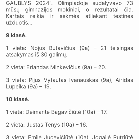
GAUBLYS 2024“. Olimpiadoje sudalyvavo 73
mūsų gimnazijos mokiniai, o rezultatai čia.
Kartais reikia ir sėkmės atliekant testines
užduotis…
9 klasė.
1 vieta: Nojus Butavičius (9a) – 21 teisingas
atsakymas iš 30 galimų.
2 vieta: Erlandas Minkevičius (9a) – 20.
3 vieta: Pijus Vytautas Ivanauskas (9a), Airidas
Lupeika (9a) – 19.
10 klasė.
1 vieta: Deimantė Bagavičiūtė (10a) – 17.
2 vieta: Justas Tenys (10a) – 16.
3 vieta: Emilė Jucevičiūtė (10a), Jogailė Putriūtė