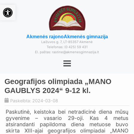
Open toolbar
Akmenės rajono
Akmenės gimnazija
Laižuvos g. 7, LT-85357 Akmenė
Telefonas: (0 425) 59 431
El. paštas: rastine@akmenesgimnazija.lt
Geografijos olimpiada „MANO
GAUBLYS 2024“ 9-12 kl.
Paskelbta: 2024-03-08
Paskutinė, keistoka bei netradicinė diena mūsų
gyvenime – vasario 29-oji. Kas 4 metus
atsirandanti papildoma diena metuose buvo
skirta XIII-ajai geografijos olimpiadai „MANO