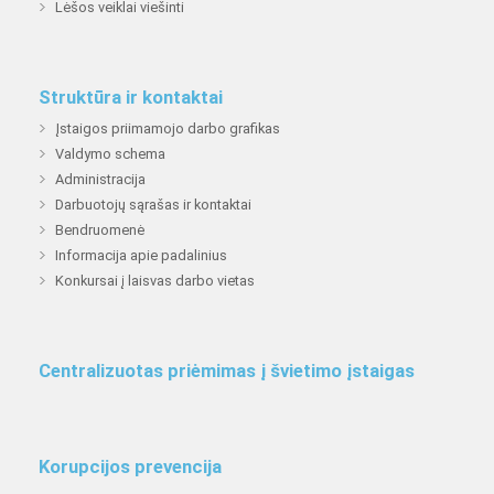
Lėšos veiklai viešinti
Struktūra ir kontaktai
Įstaigos priimamojo darbo grafikas
Valdymo schema
Administracija
Darbuotojų sąrašas ir kontaktai
Bendruomenė
Informacija apie padalinius
Konkursai į laisvas darbo vietas
Centralizuotas priėmimas į švietimo įstaigas
Korupcijos prevencija