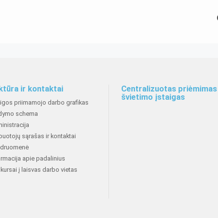
ktūra ir kontaktai
Centralizuotas priėmimas 
švietimo įstaigas
aigos priimamojo darbo grafikas
dymo schema
inistracija
buotojų sąrašas ir kontaktai
druomenė
ormacija apie padalinius
kursai į laisvas darbo vietas