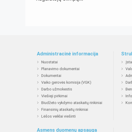
Administracinė informacija
Stru
Nuostatai
Įst
Planavimo dokumentai
Val
Dokumentai
Adm
Vaiko gerovės komisija (VGK)
Dar
Darbo užmokestis
Ben
Viešieji pirkimai
Inf
Biudžeto vykdymo ataskaitų rinkiniai
Kon
Finansinių ataskaitų rinkiniai
Lėšos veiklai viešinti
Asmens duomenų apsauga