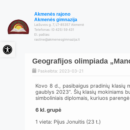
Akmenės rajono
Akmenės gimnazija
Laižuvos g. 7, LT-85357 Akmenė
Telefonas: (0 425) 59 431
El. paštas:
rastine@akmenesgimnazija.lt
Open toolbar
Geografijos olimpiada „Mano
Paskelbta: 2023-03-21
Kovo 8 d., pasibaigus pradinių klasių
gaublys 2023“. Šių klasių mokiniams bu
simboliniais diplomais, kuriuos parengė
6 kl. grupė
1 vieta: Pijus Jonuitis (23 t.)