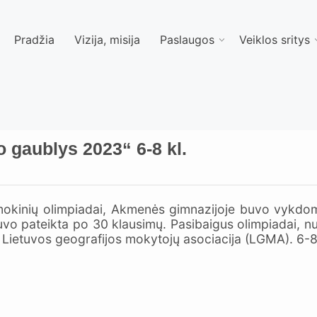
Pradžia
Vizija, misija
Paslaugos
Veiklos sritys
 gaublys 2023“ 6-8 kl.
 mokinių olimpiadai, Akmenės gimnazijoje buvo vykdo
vo pateikta po 30 klausimų. Pasibaigus olimpiadai, nug
 Lietuvos geografijos mokytojų asociacija (LGMA). 6-8 