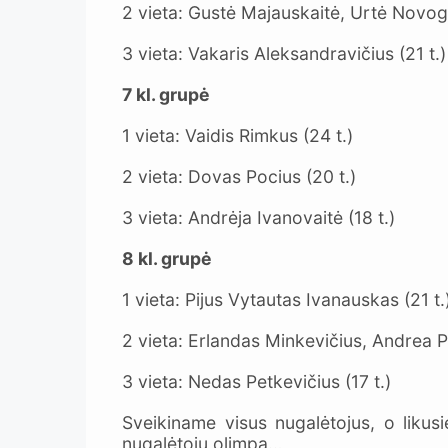
2 vieta: Gustė Majauskaitė, Urtė Novogr
3 vieta: Vakaris Aleksandravičius (21 t.)
7 kl. grupė
1 vieta: Vaidis Rimkus (24 t.)
2 vieta: Dovas Pocius (20 t.)
3 vieta: Andrėja Ivanovaitė (18 t.)
8 kl. grupė
1 vieta: Pijus Vytautas Ivanauskas (21 t.
2 vieta: Erlandas Minkevičius, Andrea Po
3 vieta: Nedas Petkevičius (17 t.)
Sveikiname visus nugalėtojus, o likus
nugalėtojų olimpą…