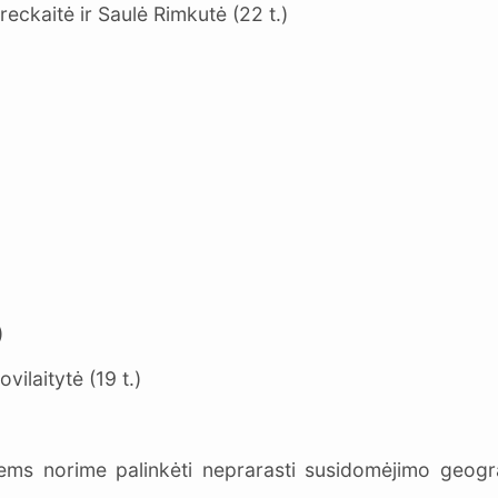
eckaitė ir Saulė Rimkutė (22 t.)
)
vilaitytė (19 t.)
iems norime palinkėti neprarasti susidomėjimo geograf