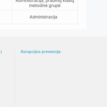
Administracija, pradinių klasių
metodinė grupė
Administracija
į
Korupcijos prevencija