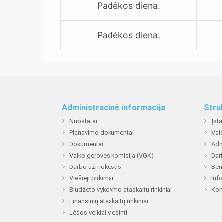
Padėkos diena
.
Padėkos diena.
Administracinė informacija
Stru
Nuostatai
Įst
Planavimo dokumentai
Val
Dokumentai
Adm
Vaiko gerovės komisija (VGK)
Dar
Darbo užmokestis
Ben
Viešieji pirkimai
Inf
Biudžeto vykdymo ataskaitų rinkiniai
Kon
Finansinių ataskaitų rinkiniai
Lėšos veiklai viešinti