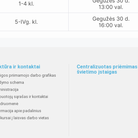
Gegužės 30 d.
1-4 kl.
13:00 val.
Gegužės 30 d.
5-IVg. kl.
16:00 val.
ktūra ir kontaktai
Centralizuotas priėmimas 
švietimo įstaigas
aigos priimamojo darbo grafikas
dymo schema
inistracija
buotojų sąrašas ir kontaktai
druomenė
ormacija apie padalinius
kursai į laisvas darbo vietas