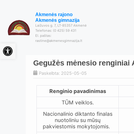
Akmenės rajono
Akmenės gimnazija
Laižuvos g. 7, LT-85357 Akmenė
Telefonas: (0 425) 59 431
El. paštas:
rastine@akmenesgimnazija.lt
Open toolbar
Gegužės mėnesio renginiai 
Paskelbta: 2025-05-05
Renginio pavadinimas
TŪM veiklos.
Nacionalinio diktanto finalas
nuotoliniu su mūsų
pakviestomis mokytojomis.