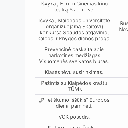
Išvyka į Forum Cinemas kino
teatrą Šiauliuose.
Išvyka į Klaipėdos universitete
Rus
organizuojamą Skaitovų
Nov
konkursą Spaudos atgavimo,
kalbos ir knygos dienos proga.
Prevencinė paskaita apie
narkotines medžiagas
Visuomenės sveikatos biuras.
Klasės tėvų susirinkimas.
Pažintis su Klaipėdos kraštu
(TŪM).
„Pilietiškumo iššūkis“ Europos
dienai paminėti.
VGK posėdis.
Kultūros paso išvyka.