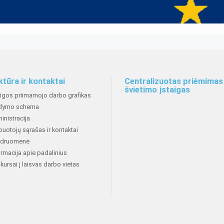
ktūra ir kontaktai
Centralizuotas priėmimas 
švietimo įstaigas
aigos priimamojo darbo grafikas
dymo schema
inistracija
buotojų sąrašas ir kontaktai
druomenė
ormacija apie padalinius
kursai į laisvas darbo vietas