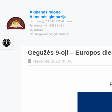
Akmenės rajono
Akmenės gimnazija
Laižuvos g. 7, LT-85357 Akmenė
Telefonas: (0 425) 59 431
El. paštas:
rastine@akmenesgimnazija.lt
Open toolbar
Gegužės 9-oji – Europos die
Paskelbta: 2022-05-06