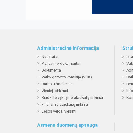
Administracinė informacija
Stru
Nuostatai
Įst
Planavimo dokumentai
Val
Dokumentai
Adm
Vaiko gerovės komisija (VGK)
Dar
Darbo užmokestis
Ben
Viešieji pirkimai
Inf
Biudžeto vykdymo ataskaitų rinkiniai
Kon
Finansinių ataskaitų rinkiniai
Lėšos veiklai viešinti
Asmens duomenų apsauga