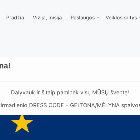
Pradžia
Vizija, misija
Paslaugos
Veiklos sritys
na!
Dalyvauk ir šitaip paminėk visų MŪSŲ šventę!
Pirmadienio DRESS CODE – GELTONA/MĖLYNA spalvos