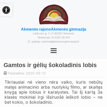
Open toolbar
Akmenės rajono
Akmenės gimnazija
Laižuvos g. 7, LT-85357 Akmenė
Telefonas: (0 425) 59 431
El. paštas: rastine@akmenesgimnazija.lt
Gamtos ir gėlių šokoladinis lobis
Paskelbta: 2025-05-12
Tikriausiai nė vieno nėra vaiko, kuris nebūtų
matęs animacinio arba nuotykių filmo, ar skaitęs
knygą apie lobius ir karalystes. Tai šį kartą 3a
klasės mokiniai irgi išsiruošė ieškoti lobio – ne
bet kokio, o šokoladinio.