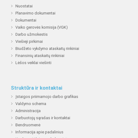
Nuostatai
Planavimo dokumentai
Dokumentai
Vaiko gerovės komisija (VGK)
Darbo užmokestis
Viešieji pirkimai
Biudžeto vykdymo ataskaitų rinkiniai
Finansinių ataskaitų rinkiniai
Lėšos veiklai viešinti
Struktūra ir kontaktai
Įstaigos priimamojo darbo grafikas
Valdymo schema
Administracija
Darbuotojų sąrašas ir kontaktai
Bendruomenė
Informacija apie padalinius