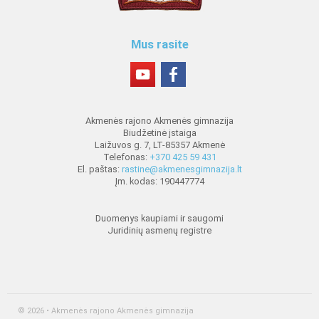
Mus rasite
Akmenės rajono Akmenės gimnazija
Biudžetinė įstaiga
Laižuvos g. 7, LT-85357 Akmenė
Telefonas:
+370 425 59 431
El. paštas:
rastine@akmenesgimnazija.lt
Įm. kodas: 190447774
Duomenys kaupiami ir saugomi
Juridinių asmenų registre
© 2026 • Akmenės rajono Akmenės gimnazija