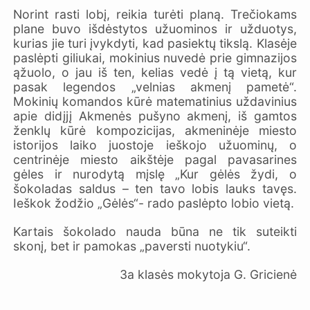
Norint rasti lobį, reikia turėti planą. Trečiokams
plane buvo išdėstytos užuominos ir užduotys,
kurias jie turi įvykdyti, kad pasiektų tikslą. Klasėje
paslėpti giliukai, mokinius nuvedė prie gimnazijos
ąžuolo, o jau iš ten, kelias vedė į tą vietą, kur
pasak legendos „velnias akmenį pametė“.
Mokinių komandos kūrė matematinius uždavinius
apie didįjį Akmenės pušyno akmenį, iš gamtos
ženklų kūrė kompozicijas, akmeninėje miesto
istorijos laiko juostoje ieškojo užuominų, o
centrinėje miesto aikštėje pagal pavasarines
gėles ir nurodytą mįslę „Kur gėlės žydi, o
šokoladas saldus – ten tavo lobis lauks tavęs.
Ieškok žodžio „Gėlės“- rado paslėpto lobio vietą.
Kartais šokolado nauda būna ne tik suteikti
skonį, bet ir pamokas „paversti nuotykiu“.
3a klasės mokytoja G. Gricienė