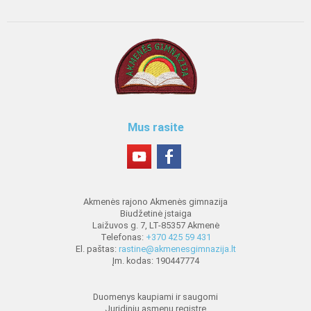
Mus rasite
Akmenės rajono Akmenės gimnazija
Biudžetinė įstaiga
Laižuvos g. 7, LT-85357 Akmenė
Telefonas:
+370 425 59 431
El. paštas:
rastine@akmenesgimnazija.lt
Įm. kodas: 190447774
Duomenys kaupiami ir saugomi
Juridinių asmenų registre