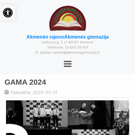
Open toolbar
Akmenės rajono
Akmenės gimnazija
Laižuvos g. 7, LT-85357 Akmenė
Telefonas: (0 425) 59 431
El. paštas: rastine@akmenesgimnazija.lt
GAMA 2024
Paskelbta: 2025-01-13