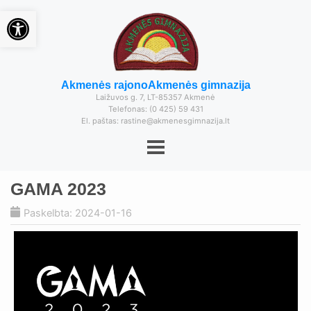
Open toolbar
Akmenės rajono
Akmenės gimnazija
Laižuvos g. 7, LT-85357 Akmenė
Telefonas: (0 425) 59 431
El. paštas: rastine@akmenesgimnazija.lt
GAMA 2023
Paskelbta: 2024-01-16