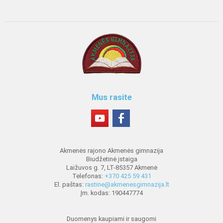
Mus rasite
Akmenės rajono Akmenės gimnazija
Biudžetinė įstaiga
Laižuvos g. 7, LT-85357 Akmenė
Telefonas:
+370 425 59 431
El. paštas:
rastine@akmenesgimnazija.lt
Įm. kodas: 190447774
Duomenys kaupiami ir saugomi