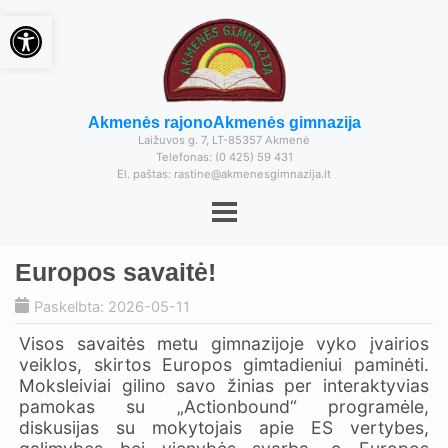
Open toolbar
Akmenės rajono
Akmenės gimnazija
Laižuvos g. 7, LT-85357 Akmenė
Telefonas: (0 425) 59 431
El. paštas: rastine@akmenesgimnazija.lt
Europos savaitė!
Paskelbta: 2026-05-11
Visos savaitės metu gimnazijoje vyko įvairios
veiklos, skirtos Europos gimtadieniui paminėti.
Moksleiviai gilino savo žinias per interaktyvias
pamokas su „Actionbound“ programėle,
diskusijas su mokytojais apie ES vertybes,