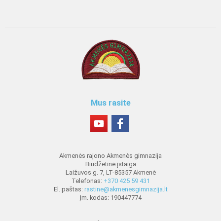
Mus rasite
Akmenės rajono Akmenės gimnazija
Biudžetinė įstaiga
Laižuvos g. 7, LT-85357 Akmenė
Telefonas:
+370 425 59 431
El. paštas:
rastine@akmenesgimnazija.lt
Įm. kodas: 190447774