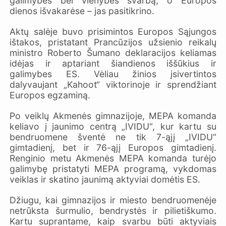
galimybes bei vienybės svarbą, o Europos
dienos išvakarėse – jas pasitikrino.
Aktų salėje buvo prisimintos Europos Sąjungos
ištakos, pristatant Prancūzijos užsienio reikalų
ministro Roberto Šumano deklaracijos keliamas
idėjas ir aptariant šiandienos iššūkius ir
galimybes ES. Vėliau žinios įsivertintos
dalyvaujant „Kahoot“ viktorinoje ir sprendžiant
Europos egzaminą.
Po veiklų Akmenės gimnazijoje, MEPA komanda
keliavo į jaunimo centrą „IVIDU“, kur kartu su
bendruomene šventė ne tik 7-ąjį „IVIDU“
gimtadienį, bet ir 76-ąjį Europos gimtadienį.
Renginio metu Akmenės MEPA komanda turėjo
galimybę pristatyti MEPA programą, vykdomas
veiklas ir skatino jaunimą aktyviai domėtis ES.
Džiugu, kai gimnazijos ir miesto bendruomenėje
netrūksta šurmulio, bendrystės ir pilietiškumo.
Kartu suprantame, kaip svarbu būti aktyviais