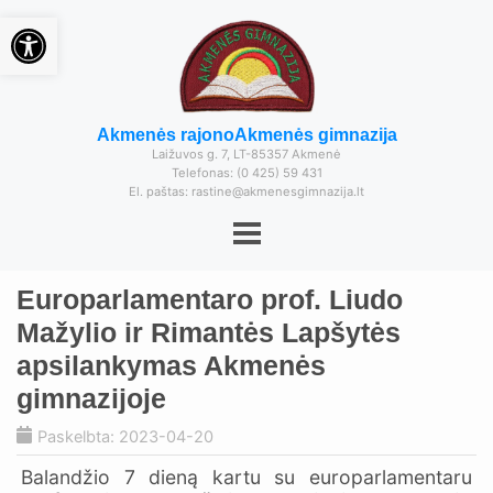
Open toolbar
Akmenės rajono
Akmenės gimnazija
Laižuvos g. 7, LT-85357 Akmenė
Telefonas: (0 425) 59 431
El. paštas: rastine@akmenesgimnazija.lt
Europarlamentaro prof. Liudo
Mažylio ir Rimantės Lapšytės
apsilankymas Akmenės
gimnazijoje
Paskelbta: 2023-04-20
Balandžio 7 dieną kartu su europarlamentaru