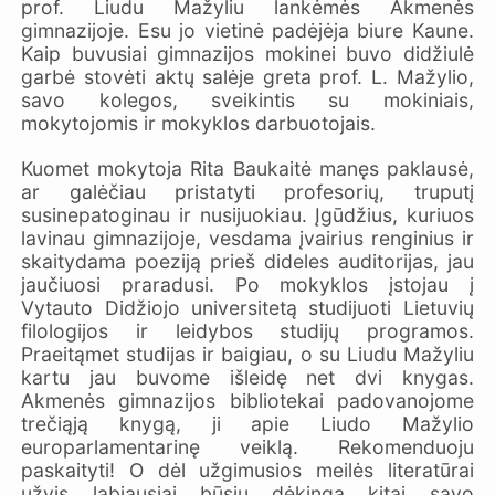
prof. Liudu Mažyliu lankėmės Akmenės
gimnazijoje. Esu jo vietinė padėjėja biure Kaune.
Kaip buvusiai gimnazijos mokinei buvo didžiulė
garbė stovėti aktų salėje greta prof. L. Mažylio,
savo kolegos, sveikintis su mokiniais,
mokytojomis ir mokyklos darbuotojais.
Kuomet mokytoja Rita Baukaitė manęs paklausė,
ar galėčiau pristatyti profesorių, truputį
susinepatoginau ir nusijuokiau. Įgūdžius, kuriuos
lavinau gimnazijoje, vesdama įvairius renginius ir
skaitydama poeziją prieš dideles auditorijas, jau
jaučiuosi praradusi. Po mokyklos įstojau į
Vytauto Didžiojo universitetą studijuoti Lietuvių
filologijos ir leidybos studijų programos.
Praeitąmet studijas ir baigiau, o su Liudu Mažyliu
kartu jau buvome išleidę net dvi knygas.
Akmenės gimnazijos bibliotekai padovanojome
trečiąją knygą, ji apie Liudo Mažylio
europarlamentarinę veiklą. Rekomenduoju
paskaityti! O dėl užgimusios meilės literatūrai
užvis labiausiai būsiu dėkinga kitai savo