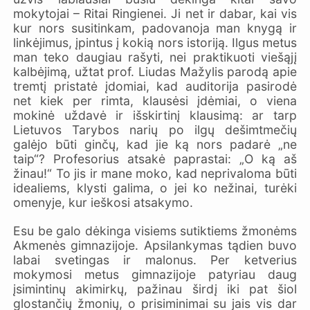
mokytojai – Ritai Ringienei. Ji net ir dabar, kai vis
kur nors susitinkam, padovanoja man knygą ir
linkėjimus, įpintus į kokią nors istoriją. Ilgus metus
man teko daugiau rašyti, nei praktikuoti viešąjį
kalbėjimą, užtat prof. Liudas Mažylis parodą apie
tremtį pristatė įdomiai, kad auditorija pasirodė
net kiek per rimta, klausėsi įdėmiai, o viena
mokinė uždavė ir išskirtinį klausimą: ar tarp
Lietuvos Tarybos narių po ilgų dešimtmečių
galėjo būti ginčų, kad jie ką nors padarė „ne
taip“? Profesorius atsakė paprastai: „O ką aš
žinau!“ To jis ir mane moko, kad neprivaloma būti
idealiems, klysti galima, o jei ko nežinai, turėki
omenyje, kur ieškosi atsakymo.
Esu be galo dėkinga visiems sutiktiems žmonėms
Akmenės gimnazijoje. Apsilankymas tądien buvo
labai svetingas ir malonus. Per ketverius
mokymosi metus gimnazijoje patyriau daug
įsimintinų akimirkų, pažinau širdį iki pat šiol
glostančių žmonių, o prisiminimai su jais vis dar