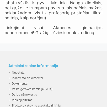
labai ryškūs ir gyvi… Mokiniai išauga dideliais,
bet grįžę jie trumpam pavirsta tais pačiais mažais
neklaužadom (vis tik profesorių pristačiau tikrai
ne taip, kaip norėjau).
Linkėjimai visai Akmenės gimnazijos
bendruomenei! Gražių ir šviesių mokslo dienų.
Administracinė informacija
Nuostatai
Planavimo dokumentai
Dokumentai
Vaiko gerovės komisija (VGK)
Darbo užmokestis
Viešieji pirkimai
Biudžeto vykdymo ataskaitų rinkiniai