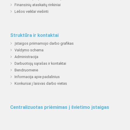
Finansinių ataskaitų rinkiniai
Lėšos veiklai viešinti
Struktūra ir kontaktai
Įstaigos priimamojo darbo grafikas
Valdymo schema
Administracija
Darbuotojų sąrašas ir kontaktai
Bendruomenė
Informacija apie padalinius
Konkursai į laisvas darbo vietas
Centralizuotas priėmimas į švietimo įstaigas