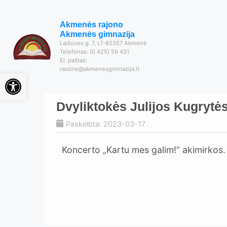
Akmenės rajono
Akmenės gimnazija
Laižuvos g. 7, LT-85357 Akmenė
Telefonas: (0 425) 59 431
El. paštas:
rastine@akmenesgimnazija.lt
Open toolbar
Dvyliktokės Julijos Kugrytės
Paskelbta: 2023-03-17
Koncerto „Kartu mes galim!“ akimirkos.