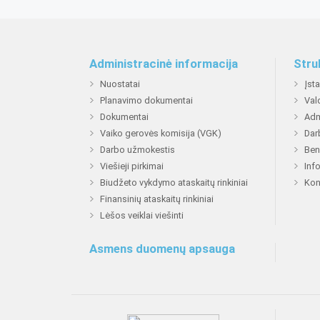
Administracinė informacija
Stru
Nuostatai
Įst
Planavimo dokumentai
Val
Dokumentai
Adm
Vaiko gerovės komisija (VGK)
Dar
Darbo užmokestis
Ben
Viešieji pirkimai
Inf
Biudžeto vykdymo ataskaitų rinkiniai
Kon
Finansinių ataskaitų rinkiniai
Lėšos veiklai viešinti
Asmens duomenų apsauga