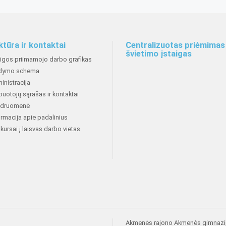
ktūra ir kontaktai
Centralizuotas priėmimas 
švietimo įstaigas
aigos priimamojo darbo grafikas
dymo schema
inistracija
buotojų sąrašas ir kontaktai
druomenė
ormacija apie padalinius
kursai į laisvas darbo vietas
Akmenės rajono Akmenės gimnazi