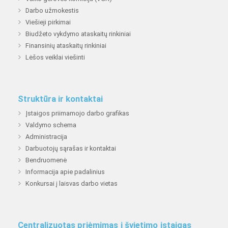
Darbo užmokestis
Viešieji pirkimai
Biudžeto vykdymo ataskaitų rinkiniai
Finansinių ataskaitų rinkiniai
Lėšos veiklai viešinti
Struktūra ir kontaktai
Įstaigos priimamojo darbo grafikas
Valdymo schema
Administracija
Darbuotojų sąrašas ir kontaktai
Bendruomenė
Informacija apie padalinius
Konkursai į laisvas darbo vietas
Centralizuotas priėmimas į švietimo įstaigas