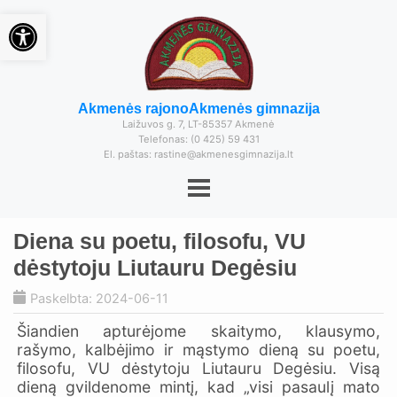
Open toolbar
Akmenės rajono
Akmenės gimnazija
Laižuvos g. 7, LT-85357 Akmenė
Telefonas: (0 425) 59 431
El. paštas: rastine@akmenesgimnazija.lt
Diena su poetu, filosofu, VU
dėstytoju Liutauru Degėsiu
Paskelbta: 2024-06-11
Šiandien apturėjome skaitymo, klausymo,
rašymo, kalbėjimo ir mąstymo dieną su poetu,
filosofu, VU dėstytoju Liutauru Degėsiu. Visą
dieną gvildenome mintį, kad „visi pasaulį mato