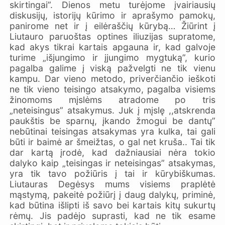
skirtingai”. Dienos metu turėjome įvairiausių
diskusijų, istorijų kūrimo ir aprašymo pamokų,
panirome net ir į eilėraščių kūrybą… Žiūrint į
Liutauro paruoštas optines iliuzijas supratome,
kad akys tikrai kartais apgauna ir, kad galvoje
turime „išjungimo ir įjungimo mygtuką”, kurio
pagalba galime į viską pažvelgti ne tik vienu
kampu. Dar vieno metodo, priverčiančio ieškoti
ne tik vieno teisingo atsakymo, pagalba visiems
žinomoms mįslėms atradome po tris
„neteisingus” atsakymus. Juk į mįslę ,,atskrenda
paukštis be sparnų, įkando žmogui be dantų”
nebūtinai teisingas atsakymas yra kulka, tai gali
būti ir baimė ar šmeižtas, o gal net kruša.. Tai tik
dar kartą įrodė, kad dažniausiai nėra tokio
dalyko kaip „teisingas ir neteisingas” atsakymas,
yra tik tavo požiūris į tai ir kūrybiškumas.
Liutauras Degėsys mums visiems praplėtė
mąstymą, pakeitė požiūrį į daug dalykų, priminė,
kad būtina išlipti iš savo bei kartais kitų sukurtų
rėmų. Jis padėjo suprasti, kad ne tik esame