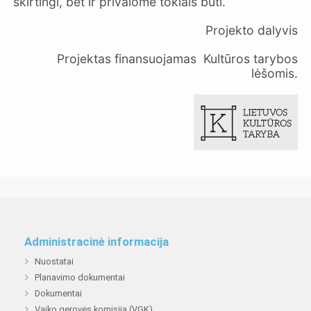
skirtingi, bet ir privalome tokiais būti.
Projekto dalyvis
Projektas finansuojamas Kultūros tarybos
lėšomis.
Administracinė informacija
Nuostatai
Planavimo dokumentai
Dokumentai
Vaiko gerovės komisija (VGK)