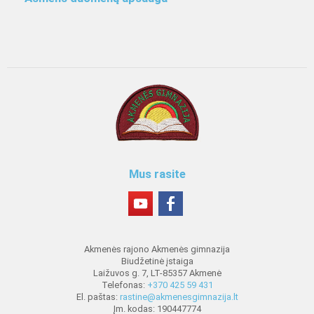
Mus rasite
Akmenės rajono Akmenės gimnazija
Biudžetinė įstaiga
Laižuvos g. 7, LT-85357 Akmenė
Telefonas:
+370 425 59 431
El. paštas:
rastine@akmenesgimnazija.lt
Įm. kodas: 190447774