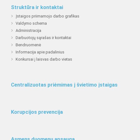
Struktūra ir kontaktai
Įstaigos priimamojo darbo grafikas
Valdymo schema
Administracija
Darbuotojų sąrašas ir kontaktai
Bendruomenė
Informacija apie padalinius
Konkursai į laisvas darbo vietas
Centralizuotas priėmimas į švietimo įstaigas
Korupcijos prevencija
Asmens duomenų apsauga