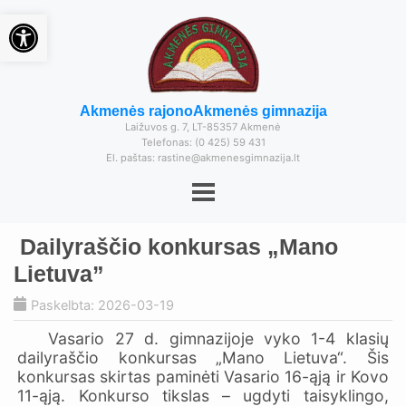
Open toolbar
Akmenės rajono
Akmenės gimnazija
Laižuvos g. 7, LT-85357 Akmenė
Telefonas: (0 425) 59 431
El. paštas: rastine@akmenesgimnazija.lt
Dailyraščio konkursas „Mano
Lietuva”
Paskelbta: 2026-03-19
Vasario 27 d. gimnazijoje vyko 1-4 klasių
dailyraščio konkursas „Mano Lietuva“. Šis
konkursas skirtas paminėti Vasario 16-ąją ir Kovo
11-ąją. Konkurso tikslas – ugdyti taisyklingo,