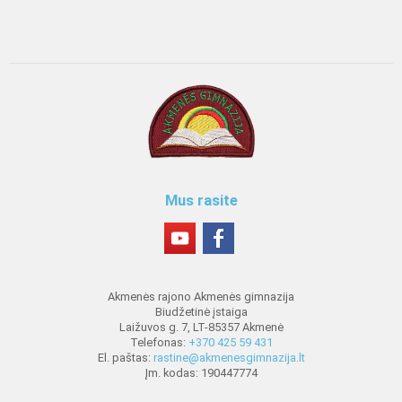
Mus rasite
Akmenės rajono Akmenės gimnazija
Biudžetinė įstaiga
Laižuvos g. 7, LT-85357 Akmenė
Telefonas:
+370 425 59 431
El. paštas:
rastine@akmenesgimnazija.lt
Įm. kodas: 190447774