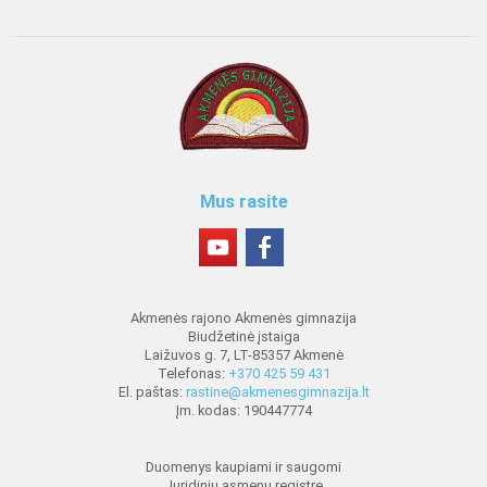
Mus rasite
Akmenės rajono Akmenės gimnazija
Biudžetinė įstaiga
Laižuvos g. 7, LT-85357 Akmenė
Telefonas:
+370 425 59 431
El. paštas:
rastine@akmenesgimnazija.lt
Įm. kodas: 190447774
Duomenys kaupiami ir saugomi
Juridinių asmenų registre