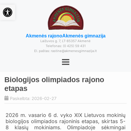
Open toolbar
Akmenės rajono
Akmenės gimnazija
Laižuvos g. 7, LT-85357 Akmenė
Telefonas: (0 425) 59 431
El. paštas: rastine@akmenesgimnazija.lt
Biologijos olimpiados rajono
etapas
Paskelbta: 2026-02-27
2026 m. vasario 6 d. vyko XIX Lietuvos mokinių
biologijos olimpiados rajoninis etapas, skirtas 5-
8 klasių mokiniams. Olimpiadoje sėkmingai