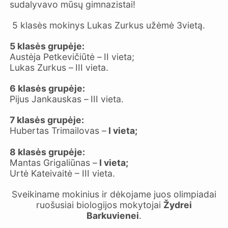
sudalyvavo mūsų gimnazistai!
5 klasės mokinys Lukas Zurkus užėmė 3vietą.
5 klasės grupėje:
Austėja Petkevičiūtė –
II vieta;
Lukas Zurkus –
III vieta.
6 klasės grupėje:
Pijus Jankauskas –
III vieta.
7 klasės grupėje:
Hubertas Trimailovas –
I vieta;
8 klasės grupėje:
Mantas Grigaliūnas –
I vieta;
Urtė Kateivaitė – III vieta.
Sveikiname mokinius ir dėkojame juos olimpiadai
ruošusiai biologijos mokytojai
Žydrei
Barkuvienei
.