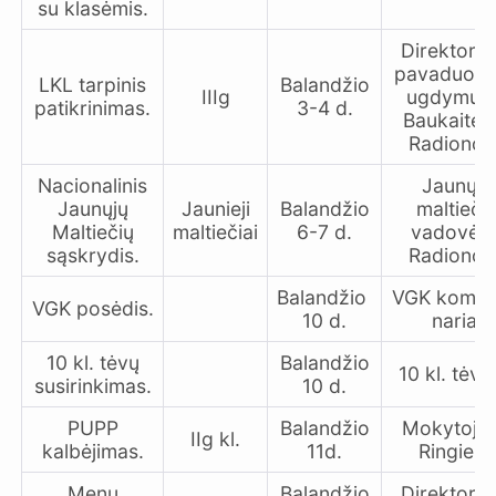
su klasėmis.
Direktoria
pavaduoto
LKL tarpinis
Balandžio
IIIg
ugdymui 
patikrinimas.
3-4 d.
Baukaitė, 
Radionov
Nacionalinis
Jaunųjų
Jaunųjų
Jaunieji
Balandžio
maltieči
Maltiečių
maltiečiai
6-7 d.
vadovė E
sąskrydis.
Radionov
Balandžio
VGK komisi
VGK posėdis.
10 d.
nariai
10 kl. tėvų
Balandžio
10 kl. tėvel
susirinkimas.
10 d.
PUPP
Balandžio
Mokytoja 
IIg kl.
kalbėjimas.
11d.
Ringienė
Menų
Balandžio
Direktoria