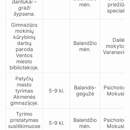
dantukai –
mėn.
priežiūro
graži
specialis
šypsena.
Gimnazijos
mokinių
kūrybinių
Dailės
darbų
Balandžio
mokytoja 
paroda
mėn.
Varanaviči
Ventos
miesto
bibliotekoje.
Patyčių
masto
Balandis-
Psichologė
tyrimas
5-9 kl.
gegužė
Mokusien
Akmenės
gimnazijoje.
Tyrimo
pristatymas
Balandžio
Psichologė
5-9 kl.
susitikimuose
mėn.
Mokusien