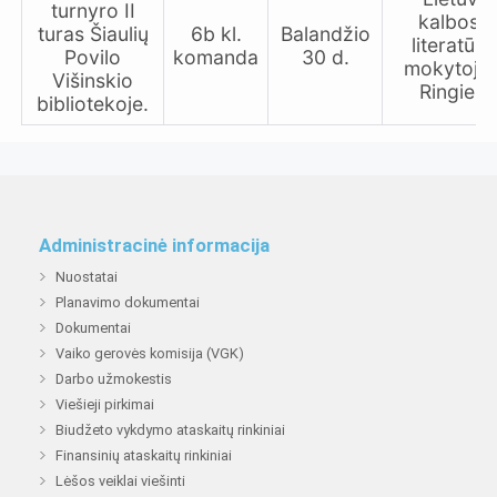
turnyro II
kalbos i
turas Šiaulių
6b kl.
Balandžio
literatūro
Povilo
komanda
30 d.
mokytoja 
Višinskio
Ringienė
bibliotekoje.
Administracinė informacija
Nuostatai
Planavimo dokumentai
Dokumentai
Vaiko gerovės komisija (VGK)
Darbo užmokestis
Viešieji pirkimai
Biudžeto vykdymo ataskaitų rinkiniai
Finansinių ataskaitų rinkiniai
Lėšos veiklai viešinti