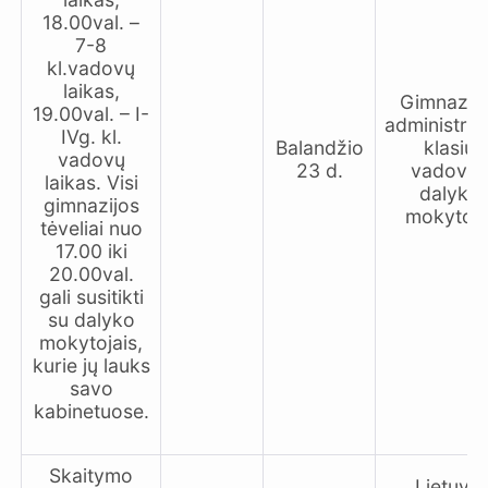
18.00val. –
7-8
kl.vadovų
laikas,
Gimnazij
19.00val. – I-
administrac
IVg. kl.
Balandžio
klasių
vadovų
23 d.
vadovai
laikas. Visi
dalyko
gimnazijos
mokytoja
tėveliai nuo
17.00 iki
20.00val.
gali susitikti
su dalyko
mokytojais,
kurie jų lauks
savo
kabinetuose.
Skaitymo
Lietuvių