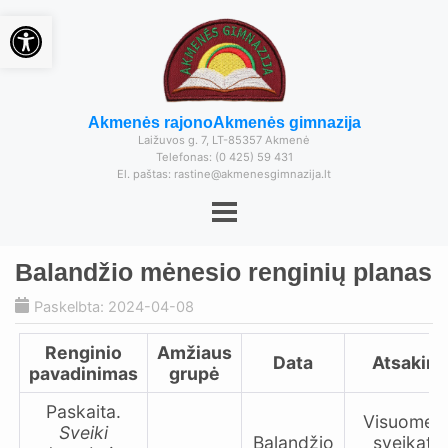
Open toolbar
Akmenės rajono
Akmenės gimnazija
Laižuvos g. 7, LT-85357 Akmenė
Telefonas: (0 425) 59 431
El. paštas: rastine@akmenesgimnazija.lt
Balandžio mėnesio renginių planas
Paskelbta: 2024-04-08
Renginio
Amžiaus
Data
Atsaking
pavadinimas
grupė
Paskaita.
Visuomen
Sveiki
Balandžio
sveikato