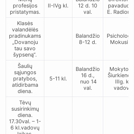
profesijos
II-IVg kl.
12 d. 10
pavaduoto
pristatymas.
val.
E. Radion
Klasės
valandėlės
pradinukams
Balandžio
Psichologė
„Dovanoju
8-12 d.
Mokusien
tau savo
šypseną“.
Šaulių
Balandžio
Mokytoja 
sąjungos
16 d.,
Šiurkienė,
pratybos,
5-11 kl.
nuo 14
IIIg. kl.
atidirbama
val.
vadovai
diena.
Tėvų
susirinkimų
diena.
17.30val. – 1-
6 kl.vadovų
laikas,