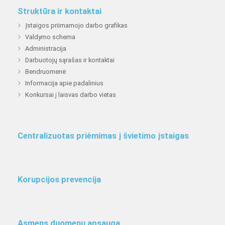
Struktūra ir kontaktai
Įstaigos priimamojo darbo grafikas
Valdymo schema
Administracija
Darbuotojų sąrašas ir kontaktai
Bendruomenė
Informacija apie padalinius
Konkursai į laisvas darbo vietas
Centralizuotas priėmimas į švietimo įstaigas
Korupcijos prevencija
Asmens duomenų apsauga