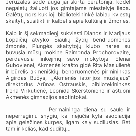
Jeruzalės sode auga jai skirta ceratonija, kodėl
negalėtų žaliuoti jos gimtajame miestelyje liepa.
Galėtų, nors kuklioji bibliotekininkė labiau kviestų
skaityti, susitikti ir kalbėtis apie kultūrą ir žmones.
Kaip ir šį sekmadienį sukviesti Dianos ir Marijaus
Lopaičių atvyko Šiaulių žydų bendruomenės
žmonės, Plungės skaitytojų klubo narės su
buvusia mūsų mokine Raimonda Prochorovaite,
perdavusia linkėjimų savo mokytojai Elenai
Gubovienei, Akmenės krašto gidė Rita Masiulienė
ir būrelis akmeniškių: bendruomenės pirmininkas
Algirdas Bučys, ,,Akmenės istorijos muziejaus“
direktorius Arūnas Ostrauskis, bibliotekininkės
Irena Virkutienė, Leonida Skerstonienė ir aštuoni
Akmenės gimnazijos septintokai.
Permaininga diena su saule ir
neperregimu snygiu, kai nejučia kyla asociacija
apie geležines kurpes, ilgam kely sudilusias. Bet
tam ir kelias, kad sudiltų…