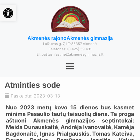
Open toolbar
Akmenės rajono
Akmenės gimnazija
Laižuvos g. 7, LT-85357 Akmenė
Telefonas: (0 425) 59 431
El. paštas: rastine@akmenesgimnazija.lt
Atminties sode
Paskelbta: 2023-03-13
Nuo 2023 metų kovo 15 dienos bus kasmet
minima Pasaulio tautų teisuolių diena. Ta proga
aštuoni Akmenės gimnazijos septintokai:
Meida Dunauskaitė, Andrėja Ivanovaitė, Kamėja
Bagdonaitė, Ignas Prialgauskis, Tomas Kateiva,