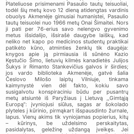
Plateliuose prisimenami Pasaulio tautų teisuoliai,
todėl šių metų kovo 12 dieną atidengtas vardinis
obuolys Akmenėje gimusiai humanistei, Pasaulio
tautų teisuolei nuo 1966 metų Onai Šimaitei. Nors
ji pati per 76-erius savo nelengvo gyvenimo
metus išsidalijo, išsirašė daugybe laiškų, kad
neliko net kapo po medicinos studentų praktikai
patikėto kūno, atminties ženklų tik daugėja:
knygos apie ją pirmiausia iš sūnėno Kazio
Kęstučio Šimo, lietuvių kilmės kanadietės Julijos
Šukys ir Rimanto Stankevičius galvos ir širdies;
jos vardo biblioteka Akmenėje, gatvė šalia
Česlovo Milošo laiptų Vilniuje, tinkama
kaimynystė vien dėl fakto, kokiu savo
susigalvotu konspiraciniu būdu per pusantrų
metų atsiuntė iš Paryžiaus į Lietuvą ,,Gimtąją
Europą“: įvyniojusi siūlus, sagas ar šokolado
plyteles į kūrinio, pirmąkart išspausdinto žurnale,
lapus. Vienų akims tik vyniojamas popierius, kitų
– kūrinys, be uždelsimo perskaitytas,
pasidalytas, geležinę uždangą įveikęs. Jei