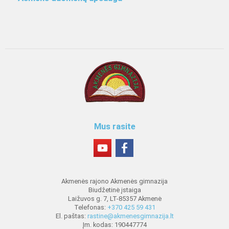
Mus rasite
Akmenės rajono Akmenės gimnazija
Biudžetinė įstaiga
Laižuvos g. 7, LT-85357 Akmenė
Telefonas:
+370 425 59 431
El. paštas:
rastine@akmenesgimnazija.lt
Įm. kodas: 190447774