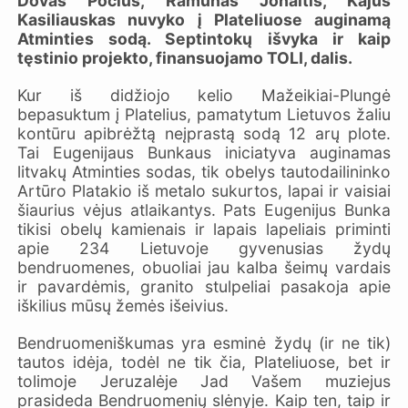
Dovas Pocius, Ramūnas Jonaitis, Kajus
Kasiliauskas nuvyko į Plateliuose auginamą
Atminties sodą. Septintokų išvyka ir kaip
tęstinio projekto, finansuojamo TOLI, dalis.
Kur iš didžiojo kelio Mažeikiai-Plungė
bepasuktum į Platelius, pamatytum Lietuvos žaliu
kontūru apibrėžtą neįprastą sodą 12 arų plote.
Tai Eugenijaus Bunkaus iniciatyva auginamas
litvakų Atminties sodas, tik obelys tautodailininko
Artūro Platakio iš metalo sukurtos, lapai ir vaisiai
šiaurius vėjus atlaikantys. Pats Eugenijus Bunka
tikisi obelų kamienais ir lapais lapeliais priminti
apie 234 Lietuvoje gyvenusias žydų
bendruomenes, obuoliai jau kalba šeimų vardais
ir pavardėmis, granito stulpeliai pasakoja apie
iškilius mūsų žemės išeivius.
Bendruomeniškumas yra esminė žydų (ir ne tik)
tautos idėja, todėl ne tik čia, Plateliuose, bet ir
tolimoje Jeruzalėje Jad Vašem muziejus
prasideda Bendruomenių slėnyje. Kaip ten, taip ir