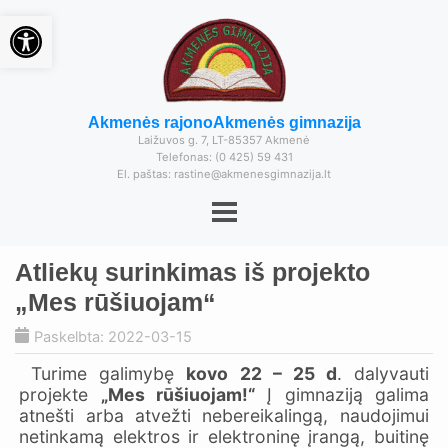
Open toolbar
Akmenės rajono
Akmenės gimnazija
Laižuvos g. 7, LT-85357 Akmenė
Telefonas: (0 425) 59 431
El. paštas: rastine@akmenesgimnazija.lt
Atliekų surinkimas iš projekto
„Mes rūšiuojam“
Paskelbta: 2022-03-15
Turime galimybę
kovo 22 – 25 d
. dalyvauti
projekte
„Mes rūšiuojam!“
Į gimnaziją galima
atnešti arba atvežti nebereikalingą, naudojimui
netinkamą elektros ir elektroninę įrangą, buitinę