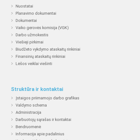
Nuostatai
Planavimo dokumentai
Dokumentai
Vaiko gerovės komisija (VGK)
Darbo užmokestis
Viešieji pirkimai
Biudžeto vykdymo ataskaitų rinkiniai
Finansinių ataskaitų rinkiniai
Lėšos veiklai viešinti
Struktūra ir kontaktai
Įstaigos priimamojo darbo grafikas
Valdymo schema
Administracija
Darbuotojų sąrašas ir kontaktai
Bendruomenė
Informacija apie padalinius