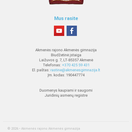
Mus rasite
Akmenės rajono Akmenės gimnazija
Biudžetinė įstaiga
Laižuvos g. 7, LT-85357 Akmenė
Telefonas:
+370 425 59 431
El. paštas:
rastine@akmenesgimnazija.lt
Įm. kodas: 190447774
Duomenys kaupiami ir saugomi
Juridinių asmenų registre
© 2026 • Akmenės rajono Akmenės gimnazija