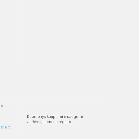
ja
Duomenys kaupiami ir saugomi
Juridinių asmenų registre
ija.lt