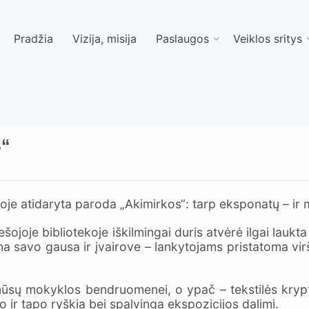
Pradžia
Vizija, misija
Paslaugos
Veiklos sritys
s“
je atidaryta paroda „Akimirkos“: tarp eksponatų – ir m
ojoje bibliotekoje iškilmingai duris atvėrė ilgai laukta
na savo gausa ir įvairove – lankytojams pristatoma vi
 mūsų mokyklos bendruomenei, o ypač – tekstilės krypt
 ir tapo ryškia bei spalvinga ekspozicijos dalimi.