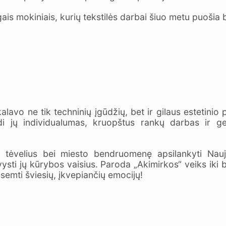
is mokiniais, kurių tekstilės darbai šiuo metu puošia 
avo ne tik techninių įgūdžių, bet ir gilaus estetinio p
i jų individualumas, kruopštus rankų darbas ir ge
 tėvelius bei miesto bendruomenę apsilankyti Nauj
švysti jų kūrybos vaisius. Paroda „Akimirkos“ veiks iki
semti šviesių, įkvepiančių emocijų!