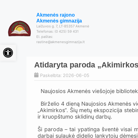
Akmenės rajono
Akmenės gimnazija
Laižuvos g. 7, LT-85357 Akmenė
Telefonas: (0 425) 59 431
El. paštas:
rastine@akmenesgimnazija.lt
Open toolbar
Atidaryta paroda „Akimirko
Paskelbta: 2026-06-05
Naujosios Akmenės viešojoje biblioteko
Birželio 4 dieną Naujosios Akmenės vieš
„Akimirkos“. Šių metų ekspozicija stebi
ir kruopštumo sklidinų darbų.
Ši paroda – tai ypatinga šventė visai
darbai sulaukė didelio lankytojų dėmesio