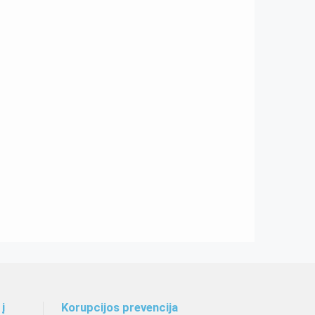
į
Korupcijos prevencija