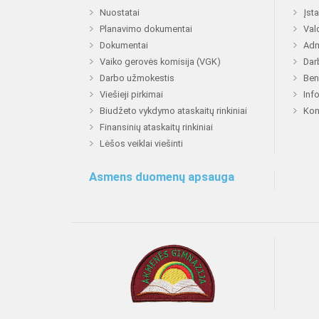
Nuostatai
Įst
Planavimo dokumentai
Val
Dokumentai
Adm
Vaiko gerovės komisija (VGK)
Dar
Darbo užmokestis
Ben
Viešieji pirkimai
Inf
Biudžeto vykdymo ataskaitų rinkiniai
Kon
Finansinių ataskaitų rinkiniai
Lėšos veiklai viešinti
Asmens duomenų apsauga