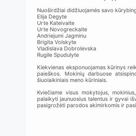
Nuoširdžiai didžiuojamės savo kūrybinga
Elija Degyte
Urte Kateivaite
Urte Novogreckaite
Andriejumi Jagminu
Brigita Volskyte
Vladislava Dobrolevska
Rugile Spudulyte
Kiekvienas eksponuojamas kūrinys reikal
paieškos. Mokinių darbuose atsispind
šiuolaikiniais meno kūriniais.
Kviečiame visus mokytojus, mokinius,
palaikyti jaunuosius talentus ir gyvai i
pasigrožėti parodos akimirkomis ir pasi