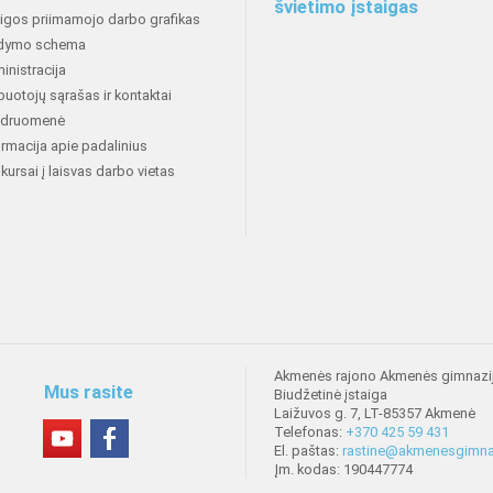
švietimo įstaigas
aigos priimamojo darbo grafikas
dymo schema
inistracija
buotojų sąrašas ir kontaktai
druomenė
ormacija apie padalinius
kursai į laisvas darbo vietas
Akmenės rajono Akmenės gimnazi
Mus rasite
Biudžetinė įstaiga
Laižuvos g. 7, LT-85357 Akmenė
Telefonas:
+370 425 59 431
El. paštas:
rastine@akmenesgimnaz
Įm. kodas: 190447774