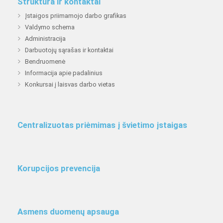
Struktūra ir kontaktai
Įstaigos priimamojo darbo grafikas
Valdymo schema
Administracija
Darbuotojų sąrašas ir kontaktai
Bendruomenė
Informacija apie padalinius
Konkursai į laisvas darbo vietas
Centralizuotas priėmimas į švietimo įstaigas
Korupcijos prevencija
Asmens duomenų apsauga