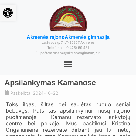
Open toolbar
Akmenės rajono
Akmenės gimnazija
Laižuvos g. 7, LT-85357 Akmenė
Telefonas: (0 425) 59 431
El. paštas: rastine@akmenesgimnazija.lt
Apsilankymas Kamanose
Paskelbta: 2024-10-22
Toks ilgas, šiltas bei saulėtas ruduo seniai
bebuvęs. Pats tas apsilankymui mūsų rajono
puošmenoje – Kamanų rezervato lankytojų
centre bei pelkėje. Mus pasitikusi Kristina
Grigaliūnienė rezervate dirbanti jau 17 metų,