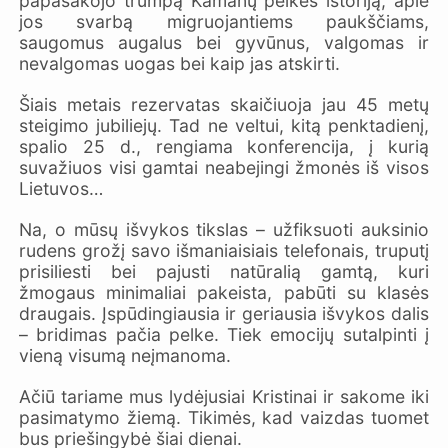
papasakojo trumpą Kamanų pelkės istoriją, apie
jos svarbą migruojantiems paukščiams,
saugomus augalus bei gyvūnus, valgomas ir
nevalgomas uogas bei kaip jas atskirti.
Šiais metais rezervatas skaičiuoja jau 45 metų
steigimo jubiliejų. Tad ne veltui, kitą penktadienį,
spalio 25 d., rengiama konferencija, į kurią
suvažiuos visi gamtai neabejingi žmonės iš visos
Lietuvos…
Na, o mūsų išvykos tikslas – užfiksuoti auksinio
rudens grožį savo išmaniaisiais telefonais, truputį
prisiliesti bei pajusti natūralią gamtą, kuri
žmogaus minimaliai pakeista, pabūti su klasės
draugais. Įspūdingiausia ir geriausia išvykos dalis
– bridimas pačia pelke. Tiek emocijų sutalpinti į
vieną visumą neįmanoma.
Ačiū tariame mus lydėjusiai Kristinai ir sakome iki
pasimatymo žiemą. Tikimės, kad vaizdas tuomet
bus priešingybė šiai dienai.