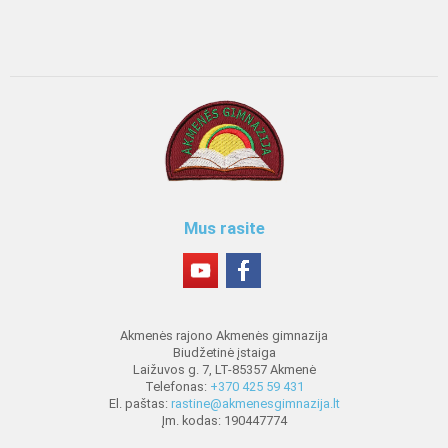
Mus rasite
Akmenės rajono Akmenės gimnazija
Biudžetinė įstaiga
Laižuvos g. 7, LT-85357 Akmenė
Telefonas:
+370 425 59 431
El. paštas:
rastine@akmenesgimnazija.lt
Įm. kodas: 190447774