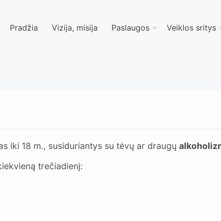
Pradžia
Vizija, misija
Paslaugos
Veiklos sritys
mas iki 18 m., susiduriantys su tėvų ar draugų
alkoholi
iekvieną trečiadienį: