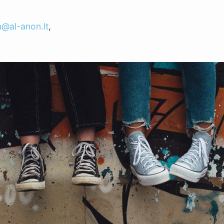
n@al-anon.lt
,