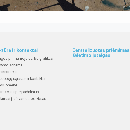
ktūra ir kontaktai
Centralizuotas priėmimas 
švietimo įstaigas
aigos priimamojo darbo grafikas
dymo schema
inistracija
buotojų sąrašas ir kontaktai
druomenė
ormacija apie padalinius
kursai į laisvas darbo vietas