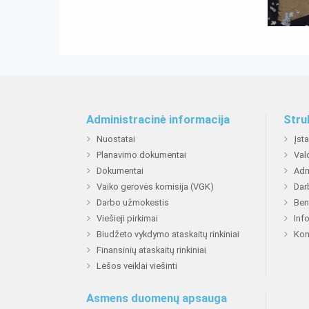
Administracinė informacija
Stru
Nuostatai
Įst
Planavimo dokumentai
Val
Dokumentai
Adm
Vaiko gerovės komisija (VGK)
Dar
Darbo užmokestis
Ben
Viešieji pirkimai
Inf
Biudžeto vykdymo ataskaitų rinkiniai
Kon
Finansinių ataskaitų rinkiniai
Lėšos veiklai viešinti
Asmens duomenų apsauga