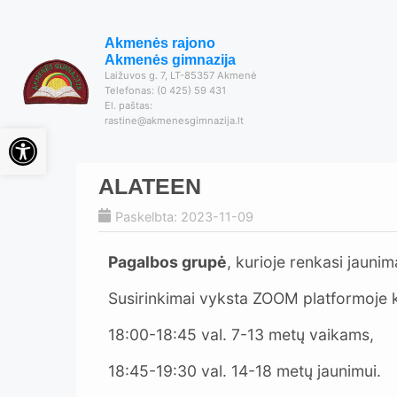
Akmenės rajono
Akmenės gimnazija
Laižuvos g. 7, LT-85357 Akmenė
Telefonas: (0 425) 59 431
El. paštas:
rastine@akmenesgimnazija.lt
Open toolbar
ALATEEN
Paskelbta: 2023-11-09
Pagalbos grupė
, kurioje renkasi jauni
Susirinkimai vyksta ZOOM platformoje k
18:00-18:45 val. 7-13 metų vaikams,
18:45-19:30 val. 14-18 metų jaunimui.