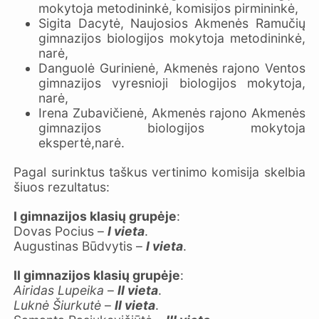
mokytoja metodininkė, komisijos pirmininkė,
Sigita Dacytė, Naujosios Akmenės Ramučių
gimnazijos biologijos mokytoja metodininkė,
narė,
Danguolė Gurinienė, Akmenės rajono Ventos
gimnazijos vyresnioji biologijos mokytoja,
narė,
Irena Zubavičienė, Akmenės rajono Akmenės
gimnazijos biologijos mokytoja
ekspertė,narė.
Pagal surinktus taškus vertinimo komisija skelbia
šiuos rezultatus:
I gimnazijos klasių grupėje
:
Dovas Pocius –
I vieta
.
Augustinas Būdvytis –
I vieta
.
II gimnazijos
klasių grupėje
:
Airidas Lupeika
–
II vieta
.
Luknė Šiurkutė
–
II vieta
.