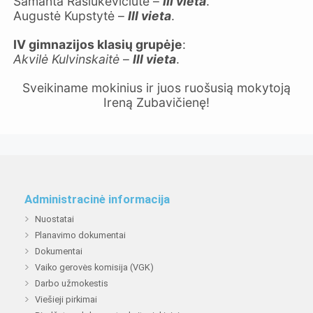
Samanta Rasiukevičiūtė –
III vieta
.
Augustė Kupstytė –
III vieta
.
IV gimnazijos
klasių grupėje
:
Akvilė Kulvinskaitė
–
III vieta
.
Sveikiname mokinius ir juos ruošusią mokytoją
Ireną Zubavičienę!
Administracinė informacija
Nuostatai
Planavimo dokumentai
Dokumentai
Vaiko gerovės komisija (VGK)
Darbo užmokestis
Viešieji pirkimai