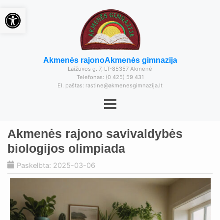
Open toolbar
Akmenės rajono
Akmenės gimnazija
Laižuvos g. 7, LT-85357 Akmenė
Telefonas: (0 425) 59 431
El. paštas: rastine@akmenesgimnazija.lt
Akmenės rajono savivaldybės
biologijos olimpiada
Paskelbta: 2025-03-06