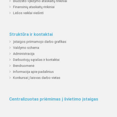
Biudžeto vykdymo ataskaitų rinkiniai
Finansinių ataskaitų rinkiniai
Lėšos veiklai viešinti
Struktūra ir kontaktai
Įstaigos priimamojo darbo grafikas
Valdymo schema
Administracija
Darbuotojų sąrašas ir kontaktai
Bendruomenė
Informacija apie padalinius
Konkursai į laisvas darbo vietas
Centralizuotas priėmimas į švietimo įstaigas