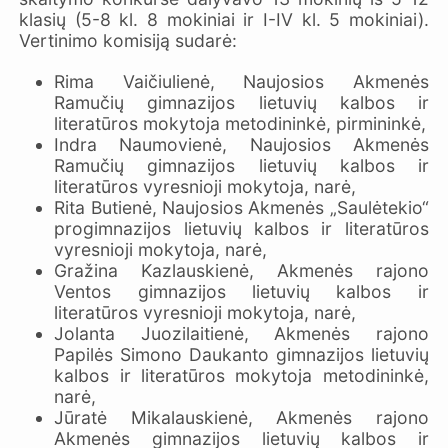
klasių (5-8 kl. 8 mokiniai ir I-IV kl. 5 mokiniai).
Vertinimo komisiją sudarė:
Rima Vaičiulienė, Naujosios Akmenės
Ramučių gimnazijos lietuvių kalbos ir
literatūros mokytoja metodininkė, pirmininkė,
Indra Naumovienė, Naujosios Akmenės
Ramučių gimnazijos lietuvių kalbos ir
literatūros vyresnioji mokytoja, narė,
Rita Butienė, Naujosios Akmenės „Saulėtekio“
progimnazijos lietuvių kalbos ir literatūros
vyresnioji mokytoja, narė,
Gražina Kazlauskienė, Akmenės rajono
Ventos gimnazijos lietuvių kalbos ir
literatūros vyresnioji mokytoja, narė,
Jolanta Juozilaitienė, Akmenės rajono
Papilės Simono Daukanto gimnazijos lietuvių
kalbos ir literatūros mokytoja metodininkė,
narė,
Jūratė Mikalauskienė, Akmenės rajono
Akmenės gimnazijos lietuvių kalbos ir