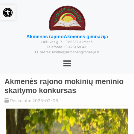
Open toolbar
Akmenės rajono
Akmenės gimnazija
Laižuvos g. 7, LT-85357 Akmenė
Telefonas: (0 425) 59 431
El. paštas: rastine@akmenesgimnazija.lt
Akmenės rajono mokinių meninio
skaitymo konkursas
Paskelbta: 2025-02-06