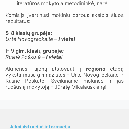
literatūros mokytoja metodininkė, narė.
Komisija įvertinusi mokinių darbus skelbia šiuos
rezultatus:
5-8 klasių grupėje
:
Urtė Novogreckaitė
–
I viet
a!
I-IV gim. klasių grupėje
:
Rusnė Poškutė
–
I vieta!
Akmenės rajoną atstovauti į
regiono
etapą
vyksta mūsų gimnazistės – Urtė Novogreckaitė ir
Rusnė Poškutė! Sveikiname mokines ir jas
ruošusią mokytoją – Jūratę Mikalauskienę!
Administracinė informacija