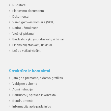
Nuostatai
Planavimo dokumentai
Dokumentai
Vaiko gerovės komisija (VGK)
Darbo užmokestis
Viešieji pirkimai
Biudžeto vykdymo ataskaitų rinkiniai
Finansinių ataskaitų rinkiniai
Lėšos veiklai viešinti
Struktūra ir kontaktai
Įstaigos priimamojo darbo grafikas
Valdymo schema
Administracija
Darbuotojų sąrašas ir kontaktai
Bendruomenė
Informacija apie padalinius