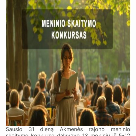
Sausio 31 dieną Akmenės rajono meninio
skaitymo konkurse dalyvavo 13 mokinių iš 5-12