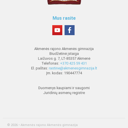
Mus rasite
Akmenės rajono Akmenės gimnazija
Biudžetinė įstaiga
Laižuvos g. 7, LT-85357 Akmenė
Telefonas:
+370 425 59 431
El. paštas:
rastine@akmenesgimnazija.lt
Įm. kodas: 190447774
Duomenys kaupiami ir saugomi
Juridinių asmenų registre
© 2026 • Akmenės rajono Akmenės gimnazija