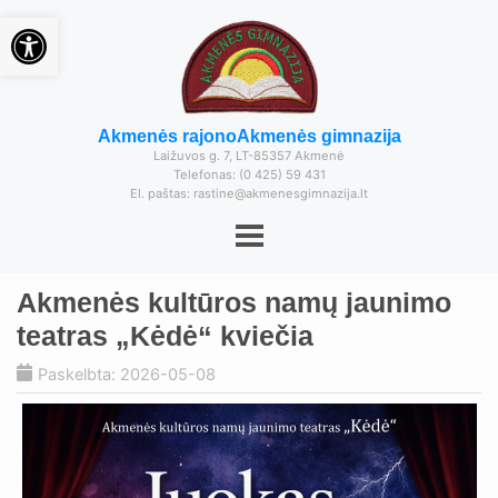
Open toolbar
Akmenės rajono
Akmenės gimnazija
Laižuvos g. 7, LT-85357 Akmenė
Telefonas: (0 425) 59 431
El. paštas: rastine@akmenesgimnazija.lt
Akmenės kultūros namų jaunimo
teatras „Kėdė“ kviečia
Paskelbta: 2026-05-08