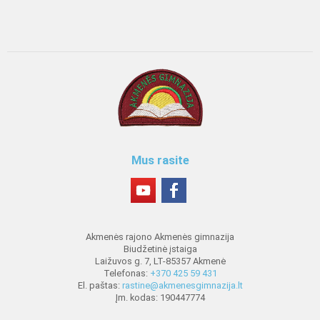
Mus rasite
Akmenės rajono Akmenės gimnazija
Biudžetinė įstaiga
Laižuvos g. 7, LT-85357 Akmenė
Telefonas:
+370 425 59 431
El. paštas:
rastine@akmenesgimnazija.lt
Įm. kodas: 190447774