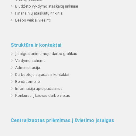
Biudžeto vykdymo ataskaitų rinkiniai
Finansinių ataskaitų rinkiniai
Lėšos veiklai viešinti
Struktūra ir kontaktai
Įstaigos priimamojo darbo grafikas
Valdymo schema
Administracija
Darbuotojų sąrašas ir kontaktai
Bendruomenė
Informacija apie padalinius
Konkursai į laisvas darbo vietas
Centralizuotas priėmimas į švietimo įstaigas