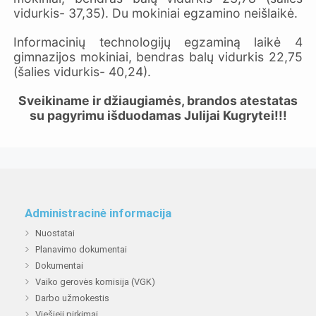
vidurkis- 37,35). Du mokiniai egzamino neišlaikė.
Informacinių technologijų egzaminą laikė 4
gimnazijos mokiniai, bendras balų vidurkis 22,75
(šalies vidurkis- 40,24).
Sveikiname ir džiaugiamės, brandos atestatas
su pagyrimu išduodamas Julijai Kugrytei
!!!
Administracinė informacija
Nuostatai
Planavimo dokumentai
Dokumentai
Vaiko gerovės komisija (VGK)
Darbo užmokestis
Viešieji pirkimai