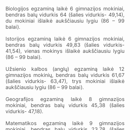
Biologijos egzaminą laikė 6 gimnazijos mokiniai,
bendras balų vidurkis 64 (šalies vidurkis- 49,14),
du mokiniai išlaikė aukščiausiu lygiu (86 – 99
balai).
Istorijos egzaminą laikė 6 gimnazijos mokiniai,
bendras balų vidurkis 49,83 (šalies vidurkis-
41,54), vienas mokinys išlaikė aukščiausiu lygiu
(86 – 99 balai).
Užsienio kalbos (anglų) egzaminą laikė 12
gimnazijos mokinių, bendras balų vidurkis 61,67
(šalies vidurkis- 63,47), trys mokiniai išlaikė
aukščiausiu lygiu (86 – 99 balai).
Geografijos egzaminą laikė 8 gimnazijos
mokiniai, bendras balų vidurkis 45,38 (šalies
vidurkis- 47,18).
Matematikos egzaminą laikė 9 gimnazijos
mokiniai, bendras balų vidurkis 23,78 (šalies