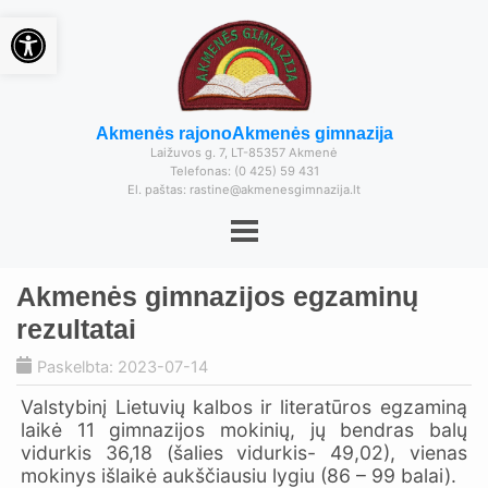
Open toolbar
Akmenės rajono
Akmenės gimnazija
Laižuvos g. 7, LT-85357 Akmenė
Telefonas: (0 425) 59 431
El. paštas: rastine@akmenesgimnazija.lt
Akmenės gimnazijos egzaminų
rezultatai
Paskelbta: 2023-07-14
Valstybinį Lietuvių kalbos ir literatūros egzaminą
laikė 11 gimnazijos mokinių, jų bendras balų
vidurkis 36,18 (šalies vidurkis- 49,02), vienas
mokinys išlaikė aukščiausiu lygiu (86 – 99 balai).