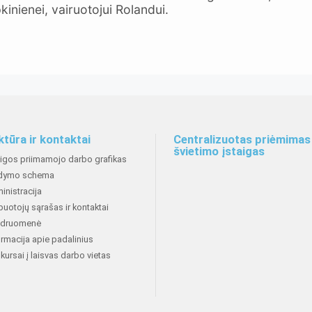
kinienei, vairuotojui Rolandui.
ktūra ir kontaktai
Centralizuotas priėmimas 
švietimo įstaigas
aigos priimamojo darbo grafikas
dymo schema
inistracija
buotojų sąrašas ir kontaktai
druomenė
ormacija apie padalinius
kursai į laisvas darbo vietas