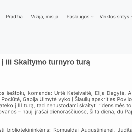
Pradžia
Vizija, misija
Paslaugos
Veiklos sritys
 į III Skaitymo turnyro turą
s šeštokų komanda: Urtė Kateivaitė, Elija Degytė, A
Pociūtė, Gabija Ulmytė vyko į Šiaulių apskrities Povilo
pateko į III turą, tad nenustodami skaityti ridensimės t
anos – nauji įrašai dienoraščiuose, šilta diena, du Pap
 bibliotekininkėms: Romualdai Augustinienei, Juditai 