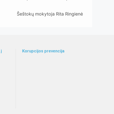
Šeštokų mokytoja Rita Ringienė
į
Korupcijos prevencija