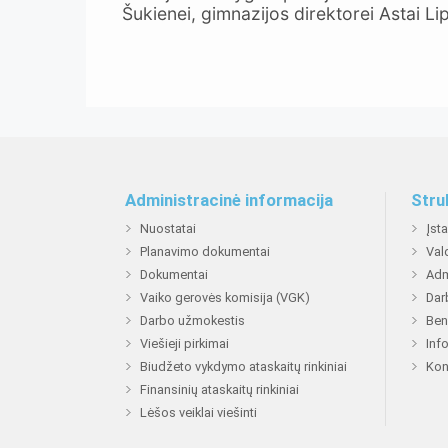
Šukienei, gimnazijos direktorei Astai Lip
Administracinė informacija
Stru
Nuostatai
Įst
Planavimo dokumentai
Val
Dokumentai
Adm
Vaiko gerovės komisija (VGK)
Dar
Darbo užmokestis
Ben
Viešieji pirkimai
Inf
Biudžeto vykdymo ataskaitų rinkiniai
Kon
Finansinių ataskaitų rinkiniai
Lėšos veiklai viešinti