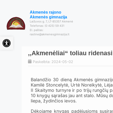
Akmenės rajono
Akmenės gimnazija
Laižuvos g. 7, LT-85357 Akmenė
Telefonas: (0 425) 59 431
El. paštas:
rastine@akmenesgimnazija.lt
Open toolbar
,,Akmenėliai“ toliau ridenasi
Paskelbta: 2024-05-02
Balandžio 30 dieną Akmenės gimnazijo
Kamilė Stoncelytė, Urtė Noreikytė, Lėja 
II Skaitymo turnyre ir po trijų rungčių 
10 knygų sąrašas jau ant stalo. Mūsų dov
liepa, žydinčios ievos.
Dėkojame knygas padėjusioms susirasti