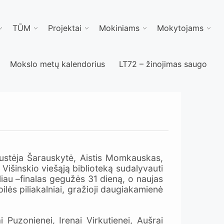
TŪM
Projektai
Mokiniams
Mokytojams
Mokslo metų kalendorius
LT72 – žinojimas saugo
ustėja Šarauskytė, Aistis Momkauskas,
 Višinskio viešąją biblioteką sudalyvauti
oliau –finalas gegužės 31 dieną, o naujas
ilės piliakalniai, gražioji daugiakamienė
Puzonienei, Irenai Virkutienei, Aušrai