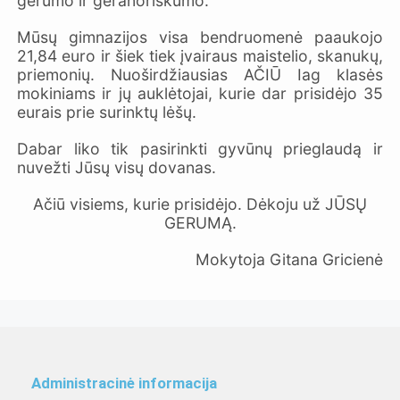
gerumo ir geranoriškumo.
Mūsų gimnazijos visa bendruomenė paaukojo
21,84 euro ir šiek tiek įvairaus maistelio, skanukų,
priemonių. Nuoširdžiausias AČIŪ Iag klasės
mokiniams ir jų auklėtojai, kurie dar prisidėjo 35
eurais prie surinktų lėšų.
Dabar liko tik pasirinkti gyvūnų prieglaudą ir
nuvežti Jūsų visų dovanas.
Ačiū visiems, kurie prisidėjo. Dėkoju už JŪSŲ
GERUMĄ.
Mokytoja Gitana Gricienė
Administracinė informacija