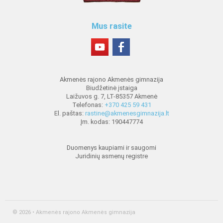
Mus rasite
Akmenės rajono Akmenės gimnazija
Biudžetinė įstaiga
Laižuvos g. 7, LT-85357 Akmenė
Telefonas:
+370 425 59 431
El. paštas:
rastine@akmenesgimnazija.lt
Įm. kodas: 190447774
Duomenys kaupiami ir saugomi
Juridinių asmenų registre
© 2026 • Akmenės rajono Akmenės gimnazija