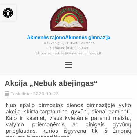
Open toolbar
Akmenės rajono
Akmenės gimnazija
Laižuvos g. 7, LT-85357 Akmenė
Telefonas: (0 425) 59 431
El. paštas: rastine@akmenesgimnazija.lt
Akcija „Nebūk abejingas“
Paskelbta: 2023-10-23
Nuo spalio pirmosios dienos gimnazijoje vyko
akcija, skirta tarptautinei gyvūnų dienai paminėti.
Kaip ir kasmet, visus kvietėme paremti maistu,
valymo priemonėmis ar pinigais gyvūnų
prieglaudas, kurios išgyvena tik iš žmonių