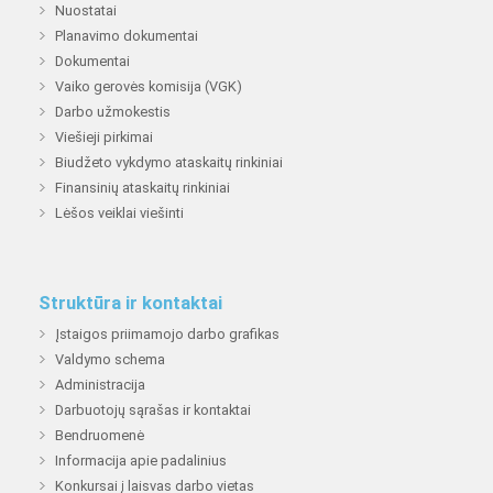
Nuostatai
Planavimo dokumentai
Dokumentai
Vaiko gerovės komisija (VGK)
Darbo užmokestis
Viešieji pirkimai
Biudžeto vykdymo ataskaitų rinkiniai
Finansinių ataskaitų rinkiniai
Lėšos veiklai viešinti
Struktūra ir kontaktai
Įstaigos priimamojo darbo grafikas
Valdymo schema
Administracija
Darbuotojų sąrašas ir kontaktai
Bendruomenė
Informacija apie padalinius
Konkursai į laisvas darbo vietas