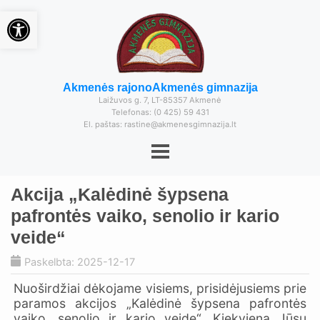
Open toolbar
Akmenės rajono
Akmenės gimnazija
Laižuvos g. 7, LT-85357 Akmenė
Telefonas: (0 425) 59 431
El. paštas: rastine@akmenesgimnazija.lt
Akcija „Kalėdinė šypsena
pafrontės vaiko, senolio ir kario
veide“
Paskelbta: 2025-12-17
Nuoširdžiai dėkojame visiems, prisidėjusiems prie
paramos akcijos „Kalėdinė šypsena pafrontės
vaiko, senolio ir kario veide“. Kiekviena Jūsų