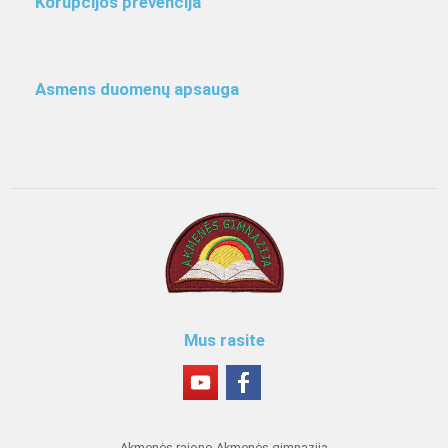
Korupcijos prevencija
Asmens duomenų apsauga
Mus rasite
Akmenės rajono Akmenės gimnazija