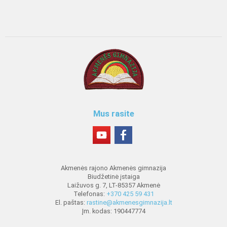
Mus rasite
Akmenės rajono Akmenės gimnazija
Biudžetinė įstaiga
Laižuvos g. 7, LT-85357 Akmenė
Telefonas:
+370 425 59 431
El. paštas:
rastine@akmenesgimnazija.lt
Įm. kodas: 190447774