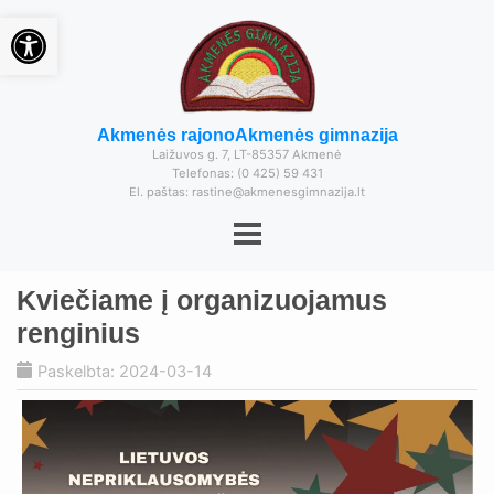
Open toolbar
Akmenės rajono
Akmenės gimnazija
Laižuvos g. 7, LT-85357 Akmenė
Telefonas: (0 425) 59 431
El. paštas: rastine@akmenesgimnazija.lt
Kviečiame į organizuojamus
renginius
Paskelbta: 2024-03-14