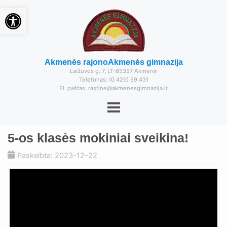
Open toolbar
Akmenės rajono
Akmenės gimnazija
Laižuvos g. 7, LT-85357 Akmenė
Telefonas: (0 425) 59 431
El. paštas: rastine@akmenesgimnazija.lt
5-os klasės mokiniai sveikina!
Paskelbta: 2023-12-22