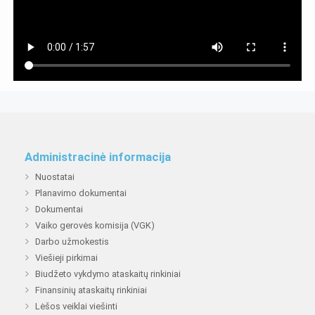
Administracinė informacija
Nuostatai
Planavimo dokumentai
Dokumentai
Vaiko gerovės komisija (VGK)
Darbo užmokestis
Viešieji pirkimai
Biudžeto vykdymo ataskaitų rinkiniai
Finansinių ataskaitų rinkiniai
Lėšos veiklai viešinti