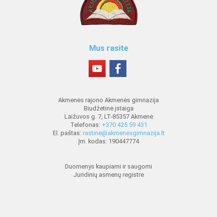
Mus rasite
Akmenės rajono Akmenės gimnazija
Biudžetinė įstaiga
Laižuvos g. 7, LT-85357 Akmenė
Telefonas:
+370 425 59 431
El. paštas:
rastine@akmenesgimnazija.lt
Įm. kodas: 190447774
Duomenys kaupiami ir saugomi
Juridinių asmenų registre