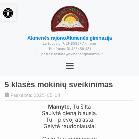
Open toolbar
Akmenės rajono
Akmenės gimnazija
Laižuvos g. 7, LT-85357 Akmenė
Telefonas: (0 425) 59 431
El. paštas: rastine@akmenesgimnazija.lt
5 klasės mokinių sveikinimas
Paskelbta: 2025-05-04
Mamyte
, Tu šilta
Saulytė dieną blausią.
Tu – pievoj atrasta
Gėlytė raudoniausia!
Galiu Tau daug vardų