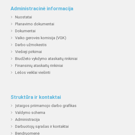
Administracinė informacija
Nuostatai
Planavimo dokumentai
Dokumentai
Vaiko gerovės komisija (VGK)
Darbo užmokestis
Viešieji pirkimai
Biudžeto vykdymo ataskaitų rinkiniai
Finansinių ataskaitų rinkiniai
Lėšos veiklai viešinti
Struktūra ir kontaktai
Įstaigos priimamojo darbo grafikas
Valdymo schema
Administracija
Darbuotojų sąrašas ir kontaktai
Bendruomenė