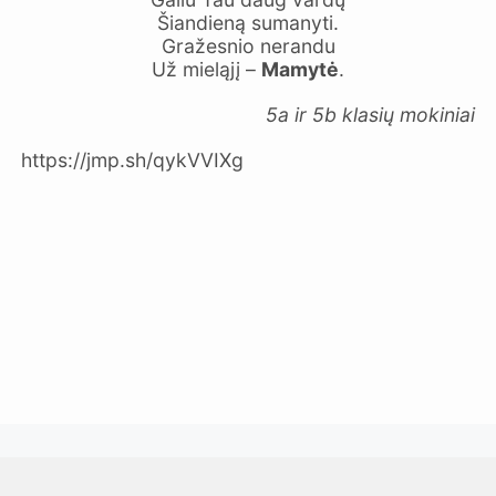
Šiandieną sumanyti.
Gražesnio nerandu
Už mieląjį –
Mamytė
.
5a ir 5b klasių mokiniai
https://jmp.sh/qykVVIXg