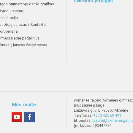
švietimo įstaigas
aigos priimamojo darbo grafikas
dymo schema
inistracija
buotojų sąrašas ir kontaktai
druomenė
ormacija apie padalinius
kursai į laisvas darbo vietas
Akmenės rajono Akmenės gimnazi
Mus rasite
Biudžetinė įstaiga
Laižuvos g. 7, LT-85357 Akmenė
Telefonas:
+370 425 59 431
El. paštas:
rastine@akmenesgimnaz
Įm. kodas: 190447774