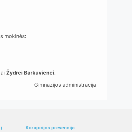
os mokinės:
jai
Žydrei Barkuvienei
.
Gimnazijos administracija
į
Korupcijos prevencija