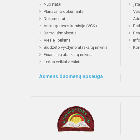
Nuostatai
Įst
Planavimo dokumentai
Val
Dokumentai
Adm
Vaiko gerovės komisija (VGK)
Dar
Darbo užmokestis
Ben
Viešieji pirkimai
Inf
Biudžeto vykdymo ataskaitų rinkiniai
Kon
Finansinių ataskaitų rinkiniai
Lėšos veiklai viešinti
Asmens duomenų apsauga