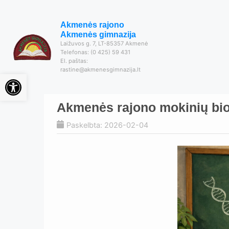
Akmenės rajono
Akmenės gimnazija
Laižuvos g. 7, LT-85357 Akmenė
Telefonas: (0 425) 59 431
El. paštas:
rastine@akmenesgimnazija.lt
Open toolbar
Akmenės rajono mokinių bio
Paskelbta: 2026-02-04