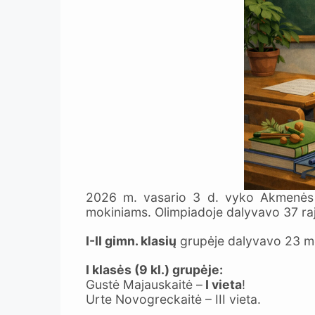
2026 m. vasario 3 d. vyko Akmenės raj
mokiniams. Olimpiadoje dalyvavo 37 ra
I-II gimn. klasių
grupėje dalyvavo 23 mok
I klasės (9 kl.) grupėje:
Gustė Majauskaitė –
I vieta
!
Urte Novogreckaitė – III vieta.