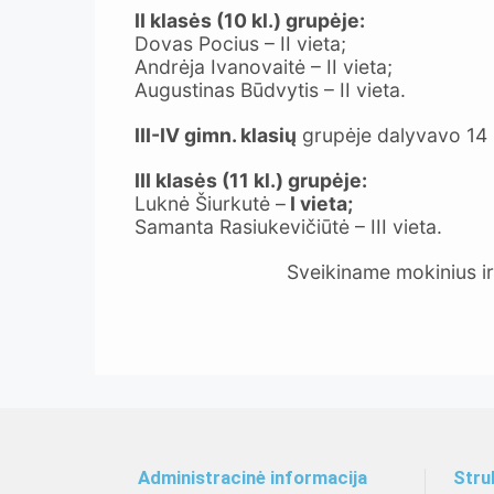
II klasės (10 kl.) grupėje:
Dovas Pocius – II vieta;
Andrėja Ivanovaitė – II vieta;
Augustinas Būdvytis – II vieta.
III-IV gimn. klasių
grupėje dalyvavo 14 
III klasės (11 kl.) grupėje:
Luknė Šiurkutė –
I vieta;
Samanta Rasiukevičiūtė – III vieta.
Sveikiname mokinius ir
Administracinė informacija
Stru