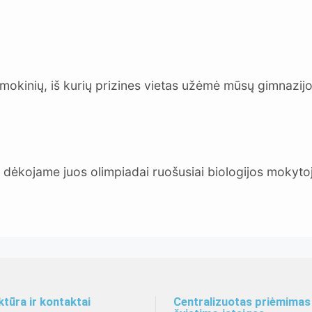
mokinių, iš kurių prizines vietas užėmė mūsų gimnazij
 dėkojame juos olimpiadai ruošusiai biologijos mokyto
ktūra ir kontaktai
Centralizuotas priėmimas 