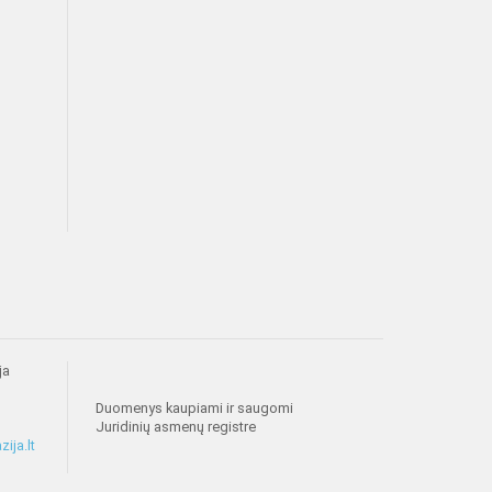
ja
Duomenys kaupiami ir saugomi
Juridinių asmenų registre
ija.lt