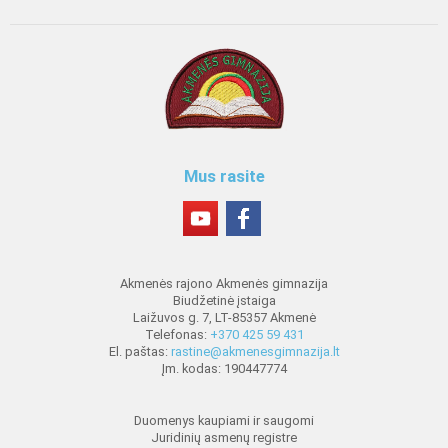
Mus rasite
Akmenės rajono Akmenės gimnazija
Biudžetinė įstaiga
Laižuvos g. 7, LT-85357 Akmenė
Telefonas:
+370 425 59 431
El. paštas:
rastine@akmenesgimnazija.lt
Įm. kodas: 190447774
Duomenys kaupiami ir saugomi
Juridinių asmenų registre