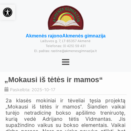
Open toolbar
Akmenės rajono
Akmenės gimnazija
Laižuvos g. 7, LT-85357 Akmenė
Telefonas: (0 425) 59 431
El. paštas: rastine@akmenesgimnazija.lt
„Mokausi iš tėtės ir mamos“
Paskelbta: 2025-10-17
2a klasės mokiniai ir tėveliai tęsia projektą
„Mokausi iš tėtės ir mamos“. Šiandien vaikai
turėjo netradicinę bokso apšilimo treniruotę,
kurią vedė Adrijano tėtis Vidmantas. Jis
supažindino vaikus su bokso elementais. Vaikai