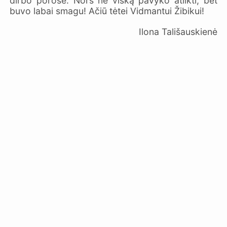
dirbo porose. Nors ne viską pavyko atlikti, bet
buvo labai smagu! Ačiū tėtei Vidmantui Žibikui!
Ilona Tališauskienė