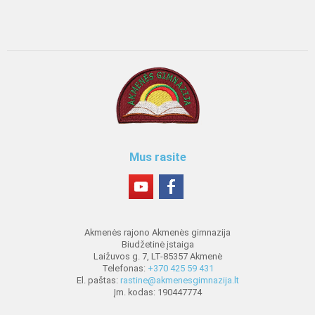
Mus rasite
Akmenės rajono Akmenės gimnazija
Biudžetinė įstaiga
Laižuvos g. 7, LT-85357 Akmenė
Telefonas:
+370 425 59 431
El. paštas:
rastine@akmenesgimnazija.lt
Įm. kodas: 190447774