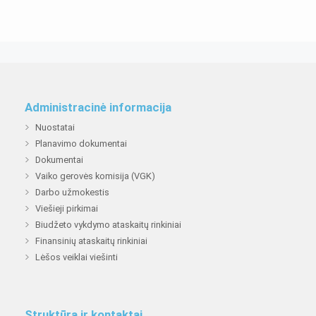
Administracinė informacija
Nuostatai
Planavimo dokumentai
Dokumentai
Vaiko gerovės komisija (VGK)
Darbo užmokestis
Viešieji pirkimai
Biudžeto vykdymo ataskaitų rinkiniai
Finansinių ataskaitų rinkiniai
Lėšos veiklai viešinti
Struktūra ir kontaktai