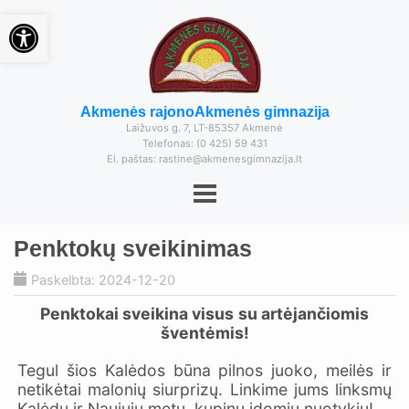
Open toolbar
Akmenės rajono
Akmenės gimnazija
Laižuvos g. 7, LT-85357 Akmenė
Telefonas: (0 425) 59 431
El. paštas: rastine@akmenesgimnazija.lt
Penktokų sveikinimas
Paskelbta: 2024-12-20
Penktokai sveikina visus
su artėjančiomis
šventėmis!
Tegul šios Kalėdos būna pilnos juoko, meilės ir
netikėtai malonių siurprizų. Linkime jums linksmų
Kalėdų ir Naujųjų metų, kupinų įdomių nuotykių!