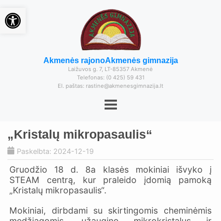
Open toolbar
Akmenės rajono
Akmenės gimnazija
Laižuvos g. 7, LT-85357 Akmenė
Telefonas: (0 425) 59 431
El. paštas: rastine@akmenesgimnazija.lt
„Kristalų mikropasaulis“
Paskelbta: 2024-12-19
Gruodžio 18 d. 8a klasės mokiniai išvyko į
STEAM centrą, kur praleido įdomią pamoką
„Kristalų mikropasaulis“.
Mokiniai, dirbdami su skirtingomis cheminėmis
medžiagomis, užaugino mikrokristalus ir