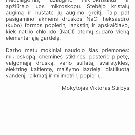
apžiūrėjo juos mikroskopu. Stebėjo kristalų
augimą ir nustatė jų augimo greitį. Taip pat
pasigamino akmens druskos NaCl heksaedro
(kubo) formos popierinį lankstinį ir apskaičiavo,
kiek natrio chlorido (NaCl) atomų sudaro vieną
elementariąją gardelę.
Darbo metu mokiniai naudojo šias priemones:
mikroskopą, chemines stiklines, pasterio pipetę,
valgomąją druską, vario sulfatą, svarstykles,
elektrinę kaitlentę, maišymo lazdelę, distiliuotą
vandenį, laikmatį ir milimetrinį popierių.
Mokytojas Viktoras Stirbys