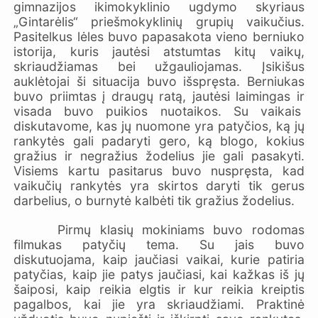
gimnazijos ikimokyklinio ugdymo skyriaus
„Gintarėlis“ priešmokyklinių grupių vaikučius.
Pasitelkus lėles buvo papasakota vieno berniuko
istorija, kuris jautėsi atstumtas kitų vaikų,
skriaudžiamas bei užgauliojamas. Įsikišus
auklėtojai ši situacija buvo išspręsta. Berniukas
buvo priimtas į draugų ratą, jautėsi laimingas ir
visada buvo puikios nuotaikos. Su vaikais
diskutavome, kas jų nuomone yra patyčios, ką jų
rankytės gali padaryti gero, ką blogo, kokius
gražius ir negražius žodelius jie gali pasakyti.
Visiems kartu pasitarus buvo nuspręsta, kad
vaikučių rankytės yra skirtos daryti tik gerus
darbelius, o burnytė kalbėti tik gražius žodelius.
Pirmų klasių mokiniams buvo rodomas
filmukas patyčių tema. Su jais buvo
diskutuojama, kaip jaučiasi vaikai, kurie patiria
patyčias, kaip jie patys jaučiasi, kai kažkas iš jų
šaiposi, kaip reikia elgtis ir kur reikia kreiptis
pagalbos, kai jie yra skriaudžiami. Praktinė