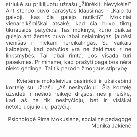
striukė su priklijuotu užrašu „Žiūrėkit! Nevykėlė!”
Ant stendo buvo parašytas klausimas – „Kaip tu
galvoji, kas čia galėjo nutikti?“ Mokiniai
vienareikšmiškai atsakė, kad čia buvo tikrų
tikriausios patyčios. Tas mokinys, kurio daiktai
gulėjo ant žemės buvo labai nelaimingas, jautėsi
vienišas ir niekam nereikalingas. Su vaikais
kalbėjom, kad patyčios yra ne žaidimas ir ne
linksmybės. Tai labai rimta. Jos visada turi
pasekmes. Priminėme, kad prašyti pagalbos nėra
nieko gėdinga. Tai tik parodo žmogaus stiprybę.
Kvietėme moksleivius pasirinkti ir užsikabinti
kortelę su užrašu „Aš nesityčioju“. Šią kortelę
užsidėti ir nešioti reikėjo drąsos, nes ji reiškė,
kad aš ne tik nesityčioju, bet ir visiškai
netoleruoju jokių patyčių.
Psichologė Rima Mokusienė, socialinė pedagoge
Monika Jakienė