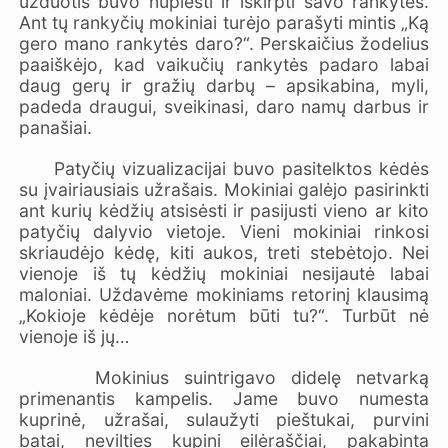
užduotis buvo nupiešti ir iškirpti savo rankytes.
Ant tų rankyčių mokiniai turėjo parašyti mintis „Ką
gero mano rankytės daro?“. Perskaičius žodelius
paaiškėjo, kad vaikučių rankytės padaro labai
daug gerų ir gražių darbų – apsikabina, myli,
padeda draugui, sveikinasi, daro namų darbus ir
panašiai.
Patyčių vizualizacijai buvo pasitelktos kėdės
su įvairiausiais užrašais. Mokiniai galėjo pasirinkti
ant kurių kėdžių atsisėsti ir pasijusti vieno ar kito
patyčių dalyvio vietoje. Vieni mokiniai rinkosi
skriaudėjo kėdę, kiti aukos, treti stebėtojo. Nei
vienoje iš tų kėdžių mokiniai nesijautė labai
maloniai. Uždavėme mokiniams retorinį klausimą
„Kokioje kėdėje norėtum būti tu?“. Turbūt nė
vienoje iš jų…
Mokinius suintrigavo didelę netvarką
primenantis kampelis. Jame buvo numesta
kuprinė, užrašai, sulaužyti pieštukai, purvini
batai, nevilties kupini eilėraščiai, pakabinta