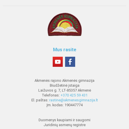
Mus rasite
Akmenės rajono Akmenės gimnazija
Biudžetinė įstaiga
Laižuvos g. 7, LT-85357 Akmenė
Telefonas:
+370 425 59 431
El. paštas:
rastine@akmenesgimnazija.lt
Įm. kodas: 190447774
Duomenys kaupiami ir saugomi
Juridinių asmenų registre