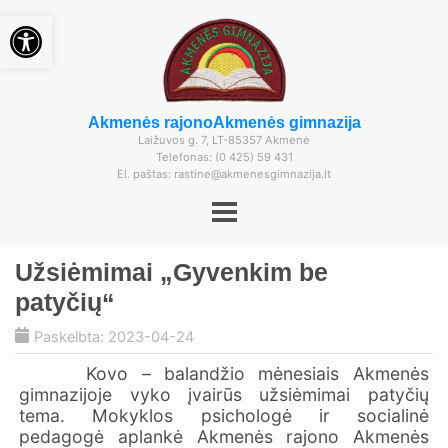
Open toolbar
Akmenės rajono
Akmenės gimnazija
Laižuvos g. 7, LT-85357 Akmenė
Telefonas: (0 425) 59 431
El. paštas: rastine@akmenesgimnazija.lt
Užsiėmimai „Gyvenkim be
patyčių“
Paskelbta: 2023-04-24
Kovo – balandžio mėnesiais Akmenės
gimnazijoje vyko įvairūs užsiėmimai patyčių
tema. Mokyklos psichologė ir socialinė
pedagogė aplankė Akmenės rajono Akmenės