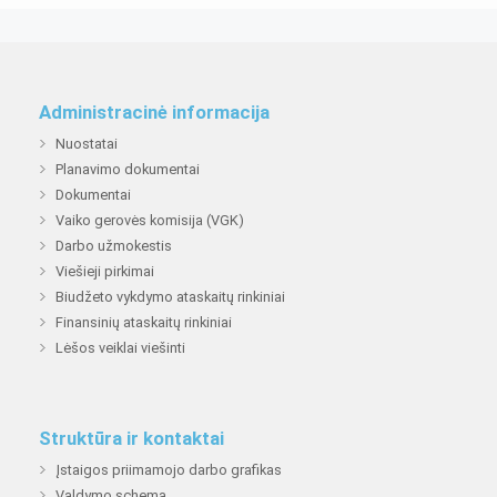
Administracinė informacija
Nuostatai
Planavimo dokumentai
Dokumentai
Vaiko gerovės komisija (VGK)
Darbo užmokestis
Viešieji pirkimai
Biudžeto vykdymo ataskaitų rinkiniai
Finansinių ataskaitų rinkiniai
Lėšos veiklai viešinti
Struktūra ir kontaktai
Įstaigos priimamojo darbo grafikas
Valdymo schema