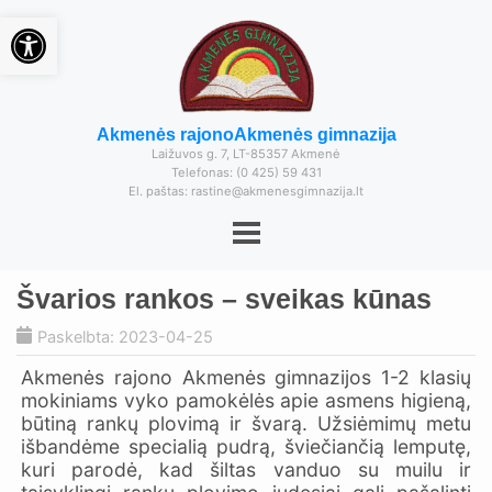
Open toolbar
Akmenės rajono
Akmenės gimnazija
Laižuvos g. 7, LT-85357 Akmenė
Telefonas: (0 425) 59 431
El. paštas: rastine@akmenesgimnazija.lt
Švarios rankos – sveikas kūnas
Paskelbta: 2023-04-25
Akmenės rajono Akmenės gimnazijos 1-2 klasių
mokiniams vyko pamokėlės apie asmens higieną,
būtiną rankų plovimą ir švarą. Užsiėmimų metu
išbandėme specialią pudrą, šviečiančią lemputę,
kuri parodė, kad šiltas vanduo su muilu ir