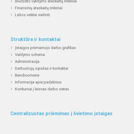
Biudžeto vykdymo ataskaitų rinkiniai
Finansinių ataskaitų rinkiniai
Lėšos veiklai viešinti
Struktūra ir kontaktai
Įstaigos priimamojo darbo grafikas
Valdymo schema
Administracija
Darbuotojų sąrašas ir kontaktai
Bendruomenė
Informacija apie padalinius
Konkursai į laisvas darbo vietas
Centralizuotas priėmimas į švietimo įstaigas