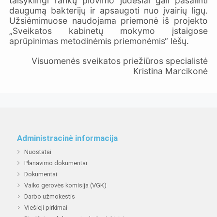
taisyklingi rankų plovimo judesiai gali pašalinti
daugumą bakterijų ir apsaugoti nuo įvairių ligų.
Užsiėmimuose naudojama priemonė iš projekto
„Sveikatos kabinetų mokymo įstaigose
aprūpinimas metodinėmis priemonėmis“ lėšų.
Visuomenės sveikatos priežiūros specialistė
Kristina Marcikonė
Administracinė informacija
Nuostatai
Planavimo dokumentai
Dokumentai
Vaiko gerovės komisija (VGK)
Darbo užmokestis
Viešieji pirkimai