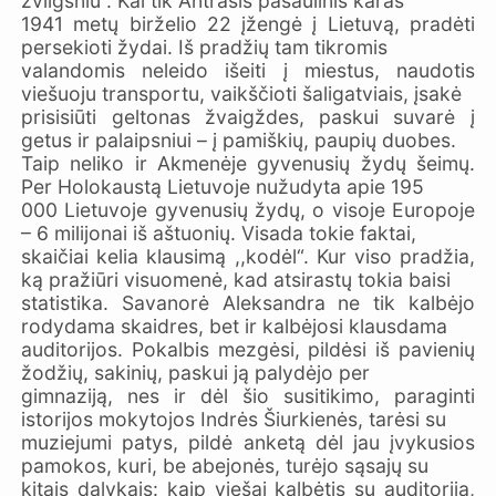
žvilgsniu“. Kai tik Antrasis pasaulinis karas
1941 metų birželio 22 įžengė į Lietuvą, pradėti
persekioti žydai. Iš pradžių tam tikromis
valandomis neleido išeiti į miestus, naudotis
viešuoju transportu, vaikščioti šaligatviais, įsakė
prisisiūti geltonas žvaigždes, paskui suvarė į
getus ir palaipsniui – į pamiškių, paupių duobes.
Taip neliko ir Akmenėje gyvenusių žydų šeimų.
Per Holokaustą Lietuvoje nužudyta apie 195
000 Lietuvoje gyvenusių žydų, o visoje Europoje
– 6 milijonai iš aštuonių. Visada tokie faktai,
skaičiai kelia klausimą ,,kodėl“. Kur viso pradžia,
ką pražiūri visuomenė, kad atsirastų tokia baisi
statistika. Savanorė Aleksandra ne tik kalbėjo
rodydama skaidres, bet ir kalbėjosi klausdama
auditorijos. Pokalbis mezgėsi, pildėsi iš pavienių
žodžių, sakinių, paskui ją palydėjo per
gimnaziją, nes ir dėl šio susitikimo, paraginti
istorijos mokytojos Indrės Šiurkienės, tarėsi su
muziejumi patys, pildė anketą dėl jau įvykusios
pamokos, kuri, be abejonės, turėjo sąsajų su
kitais dalykais: kaip viešai kalbėtis su auditorija,