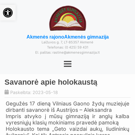
Open toolbar
Akmenės rajono
Akmenės gimnazija
Laižuvos g. 7, LT-85357 Akmenė
Telefonas: (0 425) 59 431
El. paštas: rastine@akmenesgimnazija.lt
Savanorė apie holokaustą
Paskelbta: 2023-05-18
Gegužės 17 dieną Vilniaus Gaono žydų muziejuje
dirbanti savanorė iš Austrijos – Aleksandra
Impris atvyko į mūsų gimnaziją ir anglų kalba
vyresniųjų klasių mokiniams pravedė pamoką
Holokausto tema „Geto vaizdai aukų, liudininkų