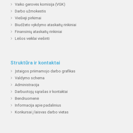
Vaiko gerovės komisija (VGK)
Darbo užmokestis
Viešieji pirkimai
Biudžeto vykdymo ataskaitų rinkiniai
Finansinių ataskaitų rinkiniai
Lėšos veiklai viešinti
Struktūra ir kontaktai
Įstaigos priimamojo darbo grafikas
Valdymo schema
Administracija
Darbuotojų sąrašas ir kontaktai
Bendruomenė
Informacija apie padalinius
Konkursai į laisvas darbo vietas