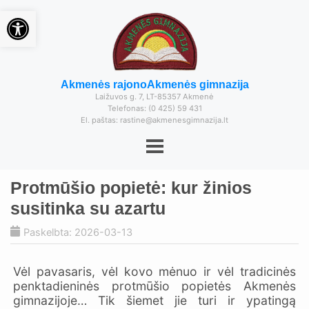
Open toolbar
Akmenės rajono
Akmenės gimnazija
Laižuvos g. 7, LT-85357 Akmenė
Telefonas: (0 425) 59 431
El. paštas: rastine@akmenesgimnazija.lt
Protmūšio popietė: kur žinios
susitinka su azartu
Paskelbta: 2026-03-13
Vėl pavasaris, vėl kovo mėnuo ir vėl tradicinės
penktadieninės protmūšio popietės Akmenės
gimnazijoje… Tik šiemet jie turi ir ypatingą