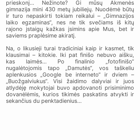
prieskonį… Nežinote? Gi mūsų Akmenės
gimnazija mini 430 metų jubiliejų. Nuodėmė būtų
ir turo nepaskirti tokiam reikalui – „Gimnazijos
laiko egzaminas“, nes ne tik svečiams iš kitų
rajono įstaigų kažkas įsimins apie Mus, bet ir
saviems praplėsime akiratį.
Na, o likusieji turai tradiciniai kaip ir kasmet, tik
klausimai – kitokie. Iki pat finišo nebuvo aišku,
kas laimės… Po finalinio „fotofinišo“
nugalėtojomis tapo „Damutės“, vos taškeliu
aplenkusios „Google be interneto“ ir dviem –
„Buožgalviukus“. Visi žaidimo dalyviai ir juos
atlydėję mokytojai buvo apdovanoti prisiminimo
dovanėlėmis, kurios tikimės paskatins atvykti ir
sekančius du penktadienius…