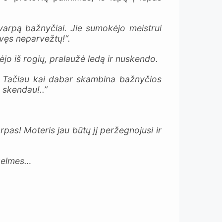
 varpą bažnyčiai. Jie sumokėjo meistrui
avęs neparvežtų!“.
dėjo iš rogių, pralaužė ledą ir nuskendo.
žė. Tačiau kai dabar skambina bažnyčios
 skendau!..”
pas! Moteris jau būtų jį peržegnojusi ir
 gelmes…