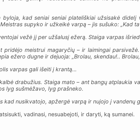
byloja, kad seniai seniai plateliškiai užsisakė didelį
 Meistras supyko ir užkeikė varpą – jis sušuko: „Kad t
ventojai vežė jį per užšalusį ežerą. Staiga varpas išrie
art pridėjo meistrui magaryčių – ir laimingai parsive
epia ežero dugne ir dejuoja: „Brolau, skendau!.. Brolau,
s varpas gali išeiti į krantą…
albė drabužius. Staiga mato – ant bangų atplaukia var
ros lyg sušmėžavo, lyg prašneko.
tis kad nusikvatojo, apžergė varpą ir nujojo į vandenų
sisukti, vadinasi, nesuabejoti, ir daryti, ką sumanei.