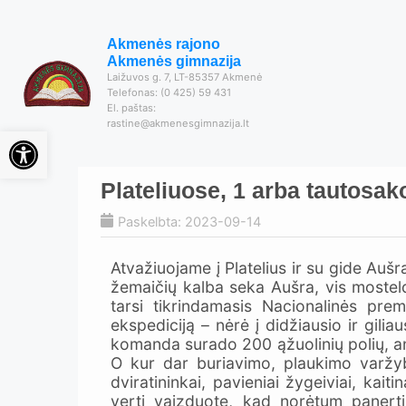
Akmenės rajono
Akmenės gimnazija
Laižuvos g. 7, LT-85357 Akmenė
Telefonas: (0 425) 59 431
El. paštas:
rastine@akmenesgimnazija.lt
Open toolbar
Plateliuose, 1 arba tautosak
Paskelbta: 2023-09-14
Atvažiuojame į Platelius ir su gide Auš
žemaičių kalba seka Aušra, vis moste
tarsi tikrindamasis Nacionalinės pre
ekspediciją – nėrė į didžiausio ir gil
komanda surado 200 ąžuolinių polių, ant k
O kur dar buriavimo, plaukimo varžybo
dviratininkai, pavieniai žygeiviai, kai
verti vaizduotę, kad norėtum panert