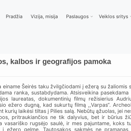
Pradžia
Vizija, misija
Paslaugos
Veiklos sritys
os, kalbos ir geografijos pamoka
ra einame Šeirės taku žvilgčiodami į ežerą su žaliomi
ldama ranka, sustabdydama. Atsisveikina pasekdama a
mijos laureatas, dokumentinių filmų režisierius Aud
iausio ežero dugną, kad sukurtų filmą ,,Varpas“. Arch
urių laikėsi tiltas į Pilies salą. Nebūtų ąžuolas, jei n
s, pritraukiančios ne tik dalyvius, bet ir būrius ž
tina vasariško rugsėjo saulė, ir mes pajuntame, koks tu
i į ežero gelmę. Tautosakos sakmės ne pramanas, o