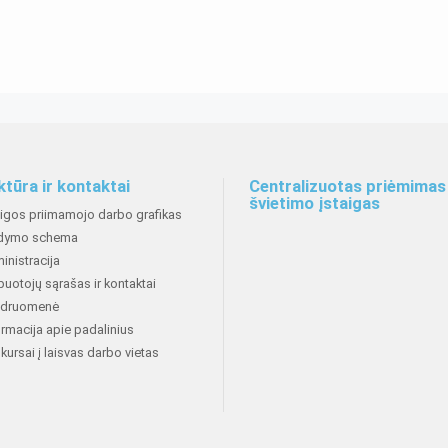
ktūra ir kontaktai
Centralizuotas priėmimas 
švietimo įstaigas
aigos priimamojo darbo grafikas
dymo schema
inistracija
buotojų sąrašas ir kontaktai
druomenė
ormacija apie padalinius
kursai į laisvas darbo vietas