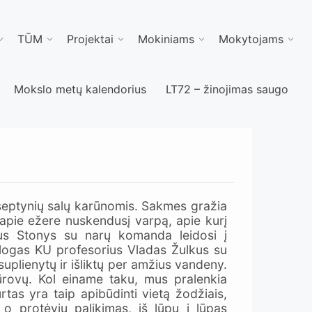
TŪM
Projektai
Mokiniams
Mokytojams
Mokslo metų kalendorius
LT72 – žinojimas saugo
s septynių salų karūnomis. Sakmes gražia
pie ežere nuskendusį varpą, apie kurį
rius Stonys su narų komanda leidosi į
eologas KU profesorius Vladas Žulkus su
esuplienytų ir išliktų per amžius vandeny.
iūrovų. Kol einame taku, mus pralenkia
rtas yra taip apibūdinti vietą žodžiais,
 protėvių palikimas, iš lūpų į lūpas