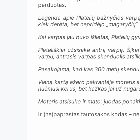
perduotas.
Legenda apie Platelių bažnyčios varpą 
kiek derėta, bet nepridėjo „magaryčių“.
Kai varpas jau buvo išlietas, Platelių gy
Plateliškiai užsisakė antrą varpą. Šįk
varpu, antrasis varpas skenduolis atsili
Pasakojama, kad kas 300 metų skenduoli
Vieną kartą ežero pakrantėje moteris sk
nuėmusi kerus, bet kažkas jai už nuga
Moteris atsisuko ir mato: juodas ponai
Ir (ne)paprastas tautosakos kodas – neat