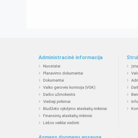
Administracinė informacija
Stru
Nuostatai
Įst
Planavimo dokumentai
Val
Dokumentai
Adm
Vaiko gerovės komisija (VGK)
Dar
Darbo užmokestis
Ben
Viešieji pirkimai
Inf
Biudžeto vykdymo ataskaitų rinkiniai
Kon
Finansinių ataskaitų rinkiniai
Lėšos veiklai viešinti
Asmens duomenų apsauga