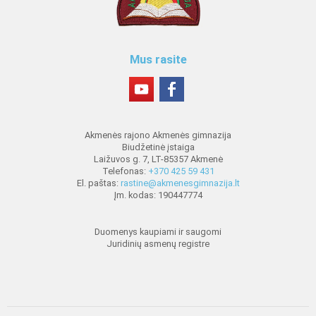
Mus rasite
Akmenės rajono Akmenės gimnazija
Biudžetinė įstaiga
Laižuvos g. 7, LT-85357 Akmenė
Telefonas:
+370 425 59 431
El. paštas:
rastine@akmenesgimnazija.lt
Įm. kodas: 190447774
Duomenys kaupiami ir saugomi
Juridinių asmenų registre