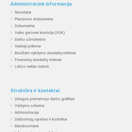
Administracinė informacija
Nuostatai
Planavimo dokumentai
Dokumentai
Vaiko gerovės komisija (VGK)
Darbo užmokestis
Viešieji pirkimai
Biudžeto vykdymo ataskaitų rinkiniai
Finansinių ataskaitų rinkiniai
Lėšos veiklai viešinti
Struktūra ir kontaktai
Įstaigos priimamojo darbo grafikas
Valdymo schema
Administracija
Darbuotojų sąrašas ir kontaktai
Bendruomenė