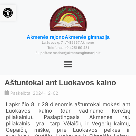
Open toolbar
Akmenės rajono
Akmenės gimnazija
Laižuvos g. 7, LT-85357 Akmenė
Telefonas: (0 425) 59 431
El. paštas: rastine@akmenesgimnazija.lt
Aštuntokai ant Luokavos kalno
Paskelbta: 2024-12-02
Lapkričio 8 ir 29 dienomis aštuntokai mokėsi ant
Luokavos kalno (dar vadinamo Kerėžių
piliakalniu). Paslaptingasis Akmenės raj.
piliakalnis yra tarp Vėlaičių ir Vegerių kaimų,
Gėpaičių miške, prie Luokavos pelkės ir