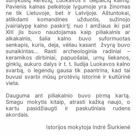
sunykusių Kerėžių, Luokavos ir Gėpaičių kaimų.
Pavienis kalnas pelkėtoje lygumoje yra žinomas
ne tik Lietuvoje, bet ir Latvijoje. Aštuntokai,
atlikdami komandines užduotis, sužinojo
įvairialypę kalno paskirtį: nuo I amžiaus iki pat
XIII jis buvo naudojamas kaip piliakalnis ar
alkakalnis, šalia kalno buvo suformuotas
senkapis, kuris, deja, vėliau kasant žvyrą buvo
sunaikintas… Rasti archeologinia radiniai –
keramikos dirbiniai, papuošalai, urnų liekanos,
ginklų, aukuro dalys ir t. t. liudija Luokavos kalno
svarbą, o legendų gausa tik paantrina, kad tai
buvusi svarbi mūsų protėvių istorinė ir kultūrinė
vieta.
Dauguma ant piliakalnio buvo pirmą kartą.
Smagu mokytis kitaip, atrasti kažką naujo, o
kartu pasidžiaugti ir paskutiniais rudens
akordais.
Istorijos mokytoja Indrė Šiurkienė