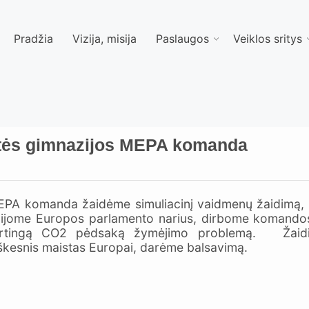
Pradžia
Vizija, misija
Paslaugos
Veiklos sritys
itės gimnazijos MEPA komanda
EPA komanda žaidėme simuliacinį vaidmenų žaidimą, t
ijome Europos parlamento narius, dirbome komandose,
kirtingą CO2 pėdsaką žymėjimo problemą. Žaidim
giškesnis maistas Europai, darėme balsavimą.