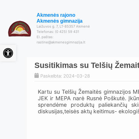
Akmenės rajono
Akmenės gimnazija
Laižuvos g. 7, LT-85357 Akmenė
Telefonas: (0 425) 59 431
El. paštas:
rastine@akmenesgimnazija.lt
Open toolbar
Susitikimas su Telšių Žema
Paskelbta: 2024-03-28
Kartu su Telšių Žemaitės gimnazijos M
JEK ir MEPA narė Rusnė Poškutė. Įkūn
sprendėme produktų paliekančių s
diskusijas,teisės aktų keitimus- ekolo