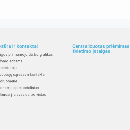
ktūra ir kontaktai
Centralizuotas priėmimas 
švietimo įstaigas
aigos priimamojo darbo grafikas
dymo schema
inistracija
buotojų sąrašas ir kontaktai
druomenė
ormacija apie padalinius
kursai į laisvas darbo vietas