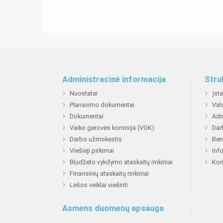
Administracinė informacija
Stru
Nuostatai
Įst
Planavimo dokumentai
Val
Dokumentai
Adm
Vaiko gerovės komisija (VGK)
Dar
Darbo užmokestis
Ben
Viešieji pirkimai
Inf
Biudžeto vykdymo ataskaitų rinkiniai
Kon
Finansinių ataskaitų rinkiniai
Lėšos veiklai viešinti
Asmens duomenų apsauga