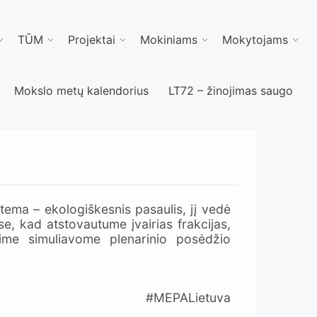
TŪM
Projektai
Mokiniams
Mokytojams
Mokslo metų kalendorius
LT72 – žinojimas saugo
ema – ekologiškesnis pasaulis, jį vedė
 kad atstovautume įvairias frakcijas,
e simuliavome plenarinio posėdžio
#MEPALietuva