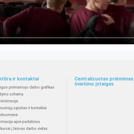
ktūra ir kontaktai
Centralizuotas priėmimas 
švietimo įstaigas
aigos priimamojo darbo grafikas
dymo schema
inistracija
buotojų sąrašas ir kontaktai
druomenė
ormacija apie padalinius
kursai į laisvas darbo vietas