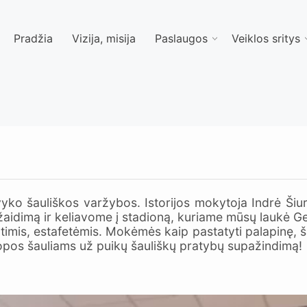
Pradžia
Vizija, misija
Paslaugos
Veiklos sritys
yko šauliškos varžybos. Istorijos mokytoja Indrė Šiur
 žaidimą ir keliavome į stadioną, kuriame mūsų laukė Ge
mis, estafetėmis. Mokėmės kaip pastatyti palapinę, ša
kuopos šauliams už puikų šauliškų pratybų supažindimą!