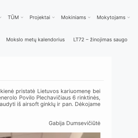
TŪM
Projektai
Mokiniams
Mokytojams
Mokslo metų kalendorius
LT72 – žinojimas saugo
kienė pristatė Lietuvos kariuomenę bei
nerolo Povilo Plechavičiaus 6 rinktinės,
udyti iš airsoft ginklų ir pan. Dėkojame
Gabija Dumsevičiūtė