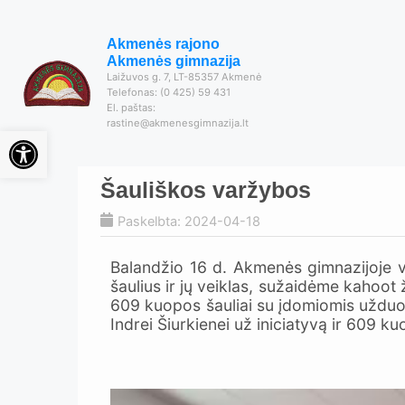
Akmenės rajono
Akmenės gimnazija
Laižuvos g. 7, LT-85357 Akmenė
Telefonas: (0 425) 59 431
El. paštas:
rastine@akmenesgimnazija.lt
Open toolbar
Šauliškos varžybos
Paskelbta: 2024-04-18
Balandžio 16 d. Akmenės gimnazijoje v
šaulius ir jų veiklas, sužaidėme kahoot
609 kuopos šauliai su įdomiomis užduoti
Indrei Šiurkienei už iniciatyvą ir 609 