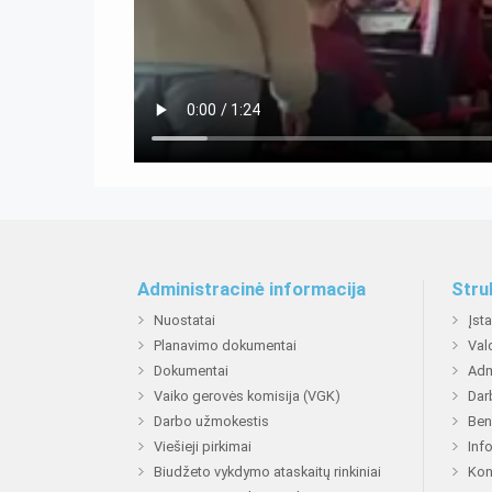
Administracinė informacija
Stru
Nuostatai
Įst
Planavimo dokumentai
Val
Dokumentai
Adm
Vaiko gerovės komisija (VGK)
Dar
Darbo užmokestis
Ben
Viešieji pirkimai
Inf
Biudžeto vykdymo ataskaitų rinkiniai
Kon