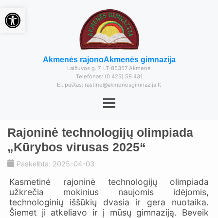
Open toolbar
Akmenės rajono
Akmenės gimnazija
Laižuvos g. 7, LT-85357 Akmenė
Telefonas: (0 425) 59 431
El. paštas: rastine@akmenesgimnazija.lt
Rajoninė technologijų olimpiada
„Kūrybos virusas 2025“
Paskelbta: 2025-04-03
Kasmetinė rajoninė technologijų olimpiada
užkrečia mokinius naujomis idėjomis,
technologinių iššūkių dvasia ir gera nuotaika.
Šiemet ji atkeliavo ir į mūsų gimnaziją. Beveik