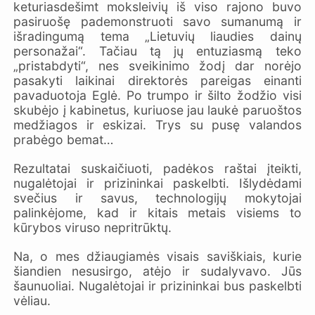
keturiasdešimt moksleivių iš viso rajono buvo
pasiruošę pademonstruoti savo sumanumą ir
išradingumą tema „Lietuvių liaudies dainų
personažai“. Tačiau tą jų entuziasmą teko
„pristabdyti“, nes sveikinimo žodį dar norėjo
pasakyti laikinai direktorės pareigas einanti
pavaduotoja Eglė. Po trumpo ir šilto žodžio visi
skubėjo į kabinetus, kuriuose jau laukė paruoštos
medžiagos ir eskizai. Trys su pusę valandos
prabėgo bemat…
Rezultatai suskaičiuoti, padėkos raštai įteikti,
nugalėtojai ir prizininkai paskelbti. Išlydėdami
svečius ir savus, technologijų mokytojai
palinkėjome, kad ir kitais metais visiems to
kūrybos viruso nepritrūktų.
Na, o mes džiaugiamės visais saviškiais, kurie
šiandien nesusirgo, atėjo ir sudalyvavo. Jūs
šaunuoliai. Nugalėtojai ir prizininkai bus paskelbti
vėliau.