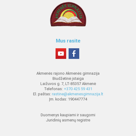
Mus rasite
Akmenės rajono Akmenės gimnazija
Biudžetinė įstaiga
Laižuvos g. 7, LT-85357 Akmenė
Telefonas:
+370 425 59 431
El. paštas:
rastine@akmenesgimnazija.lt
Įm. kodas: 190447774
Duomenys kaupiami ir saugomi
Juridinių asmenų registre