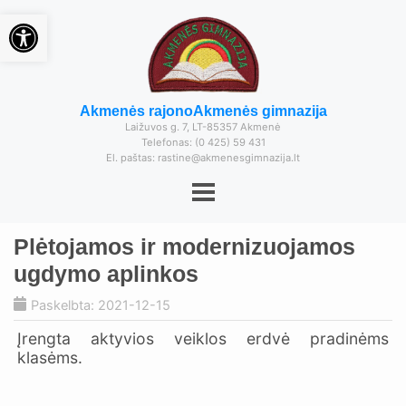
Open toolbar
Akmenės rajono
Akmenės gimnazija
Laižuvos g. 7, LT-85357 Akmenė
Telefonas: (0 425) 59 431
El. paštas: rastine@akmenesgimnazija.lt
Plėtojamos ir modernizuojamos
ugdymo aplinkos
Paskelbta: 2021-12-15
Įrengta aktyvios veiklos erdvė pradinėms
klasėms.