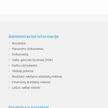
Administracinė informacija
Nuostatai
Planavimo dokumentai
Dokumentai
Vaiko gerovės komisija (VGK)
Darbo užmokestis
Viešieji pirkimai
Biudžeto vykdymo ataskaitų rinkiniai
Finansinių ataskaitų rinkiniai
Lėšos veiklai viešinti
Struktūra ir kontaktai