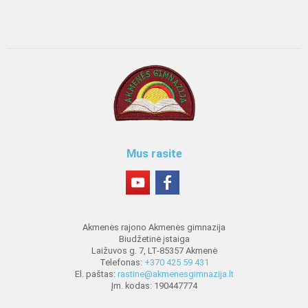
Mus rasite
Akmenės rajono Akmenės gimnazija
Biudžetinė įstaiga
Laižuvos g. 7, LT-85357 Akmenė
Telefonas:
+370 425 59 431
El. paštas:
rastine@akmenesgimnazija.lt
Įm. kodas: 190447774