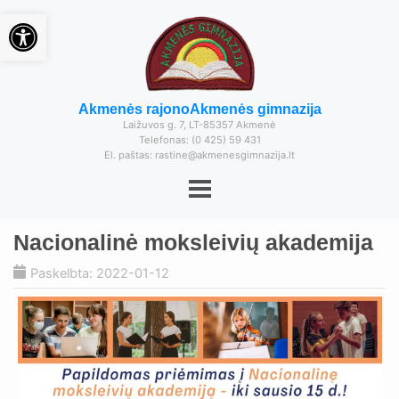
Open toolbar
Akmenės rajono
Akmenės gimnazija
Laižuvos g. 7, LT-85357 Akmenė
Telefonas: (0 425) 59 431
El. paštas: rastine@akmenesgimnazija.lt
Nacionalinė moksleivių akademija
Paskelbta: 2022-01-12