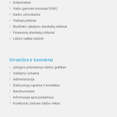
Dokumentai
Vaiko gerovės komisija (VGK)
Darbo užmokestis
Viešieji pirkimai
Biudžeto vykdymo ataskaitų rinkiniai
Finansinių ataskaitų rinkiniai
Lėšos veiklai viešinti
Struktūra ir kontaktai
Įstaigos priimamojo darbo grafikas
Valdymo schema
Administracija
Darbuotojų sąrašas ir kontaktai
Bendruomenė
Informacija apie padalinius
Konkursai į laisvas darbo vietas