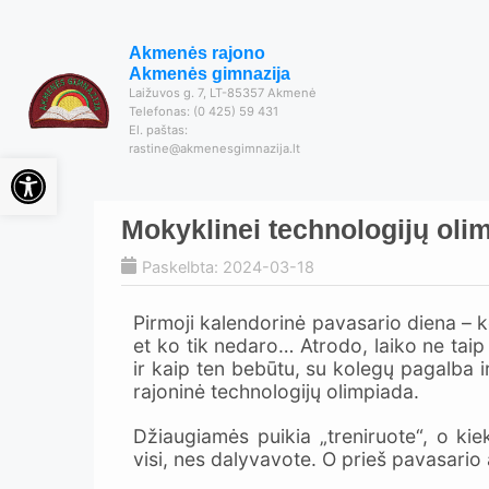
Akmenės rajono
Akmenės gimnazija
Laižuvos g. 7, LT-85357 Akmenė
Telefonas: (0 425) 59 431
El. paštas:
rastine@akmenesgimnazija.lt
Open toolbar
Mokyklinei technologijų ol
Paskelbta: 2024-03-18
Pirmoji kalendorinė pavasario diena – k
et ko tik nedaro… Atrodo, laiko ne taip
ir kaip ten bebūtu, su kolegų pagalba 
rajoninė technologijų olimpiada.
Džiaugiamės puikia „treniruote“, o ki
visi, nes dalyvavote. O prieš pavasario