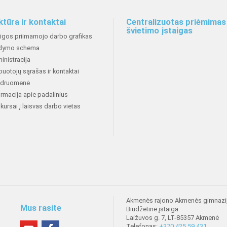
ktūra ir kontaktai
Centralizuotas priėmimas 
švietimo įstaigas
aigos priimamojo darbo grafikas
dymo schema
inistracija
buotojų sąrašas ir kontaktai
druomenė
ormacija apie padalinius
kursai į laisvas darbo vietas
Akmenės rajono Akmenės gimnazi
Mus rasite
Biudžetinė įstaiga
Laižuvos g. 7, LT-85357 Akmenė
Telefonas:
+370 425 59 431