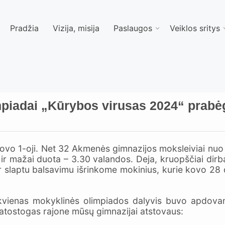
Pradžia
Vizija, misija
Paslaugos
Veiklos sritys
impiadai „Kūrybos virusas 2024“ prab
ovo 1-oji. Net 32 Akmenės gimnazijos moksleiviai nuo r
 ir mažai duota – 3.30 valandos. Deja, kruopščiai dirb
ir slaptu balsavimu išrinkome mokinius, kurie kovo 28 
ekvienas mokyklinės olimpiados dalyvis buvo apdova
 atostogas rajone mūsų gimnazijai atstovaus: