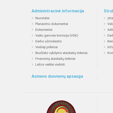
Administracinė informacija
Stru
Nuostatai
Įst
Planavimo dokumentai
Val
Dokumentai
Adm
Vaiko gerovės komisija (VGK)
Dar
Darbo užmokestis
Ben
Viešieji pirkimai
Inf
Biudžeto vykdymo ataskaitų rinkiniai
Kon
Finansinių ataskaitų rinkiniai
Lėšos veiklai viešinti
Asmens duomenų apsauga