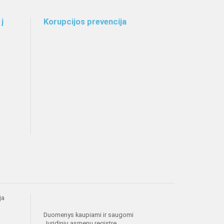
į
Korupcijos prevencija
ja
Duomenys kaupiami ir saugomi
Juridinių asmenų registre