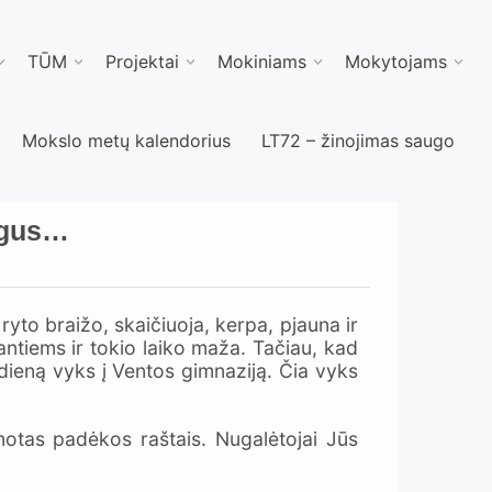
TŪM
Projektai
Mokiniams
Mokytojams
Mokslo metų kalendorius
LT72 – žinojimas saugo
ėgus…
yto braižo, skaičiuoja, kerpa, pjauna ir
antiems ir tokio laiko maža. Tačiau, kad
dieną vyks į Ventos gimnaziją. Čia vyks
notas padėkos raštais. Nugalėtojai Jūs